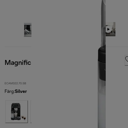
Magnifica Plus
ECAM322.70.SB
Färg
:
Silver