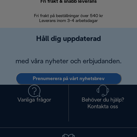
Fri frakt & snabb leverans
Fri frakt på beställningar över 540 kr
30 d
Leverans inom 3-4 arbetsdagar
Håll dig uppdaterad
med våra nyheter och erbjudanden.
Prenumerera på vårt nyhetsbrev
Vanliga frågor
Behöver du hjälp?
Kontakta oss