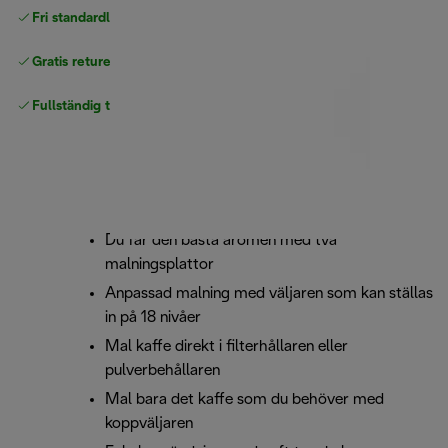
Fri standardleverans
över 540 SEK
Gratis returer
Fullständig tillverkargaranti
Du får den bästa aromen med två
malningsplattor
Anpassad malning med väljaren som kan ställas
in på 18 nivåer
Mal kaffe direkt i filterhållaren eller
pulverbehållaren
Mal bara det kaffe som du behöver med
koppväljaren