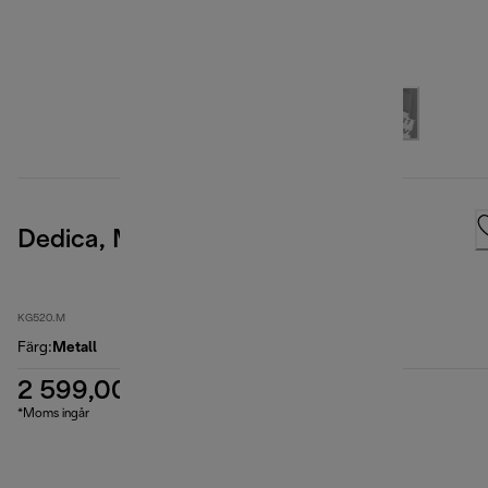
Dedica, Metal
KG520.M
Färg
:
Metall
2 599,00 kr
*Moms ingår