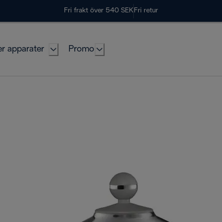
Fri frakt över 540 SEK
Fri retur
er apparater
Promo