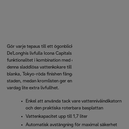
Gör varje tepaus till ett ögonblick av njutning med
De'Longhis livfulla Icona Capitals vattenkokare. Enkel
funktionalitet i kombination med elegant urban design gör
denna sladdlösa vattenkokare till en fröjd att använda. Den
blanka, Tokyo-röda finishen fångar energin i den ikoniska
staden, medan kromlisten ger en exklusiv touch. Ge din
vardag lite extra livfullhet.
Enkel att använda tack vare vattennivåindikatorn
och den praktiska roterbara basplattan
Vattenkapacitet upp till 1,7 liter
Automatisk avstängning för maximal säkerhet