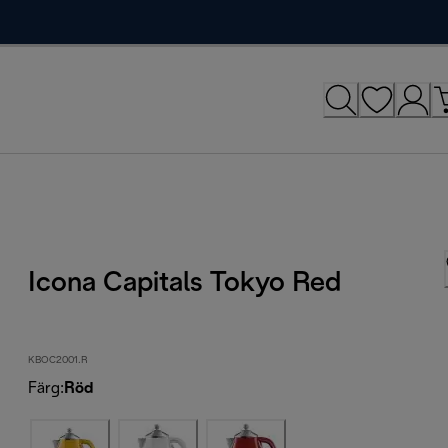
Icona Capitals Tokyo Red
KBOC2001.R
Färg
:
Röd