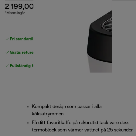
2 199,00 kr
*Moms ingår
Fri standardleverans
över 540 SEK
Gratis returer
Fullständig tillverkargaranti
Kompakt design som passar i alla
köksutrymmen
Få ditt favoritkaffe på rekordtid tack vare dess
termoblock som värmer vattnet på 25 sekunder