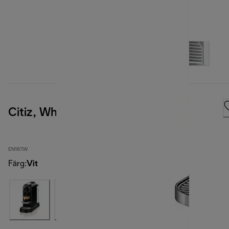
Citiz, White
EN167.W
Färg
:
Vit