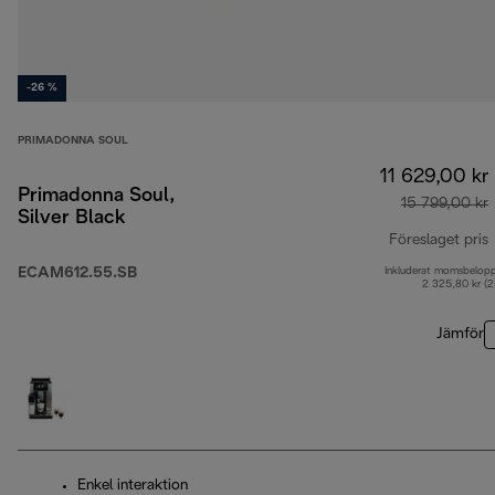
-26 %
PRIMADONNA SOUL
11 629,00 kr
Primadonna Soul,
15 799,00 kr
Silver Black
Föreslaget pris
ECAM612.55.SB
Inkluderat momsbelop
u
2 325,80 kr (
Jämför
Enkel interaktion