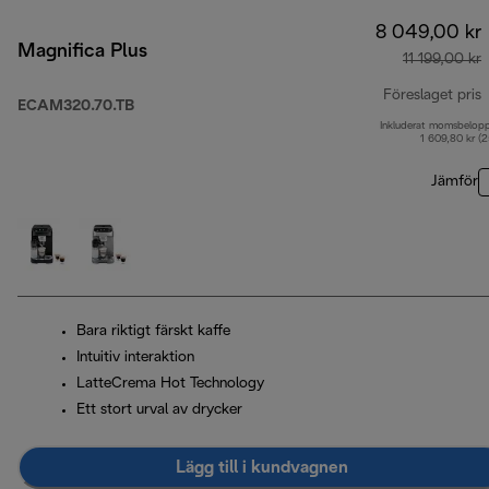
8 049,00 kr
Magnifica Plus
11 199,00 kr
Föreslaget pris
ECAM320.70.TB
Inkluderat momsbelop
u
1 609,80 kr (
Jämför
Bara riktigt färskt kaffe
Intuitiv interaktion
LatteCrema Hot Technology
Ett stort urval av drycker
Lägg till i kundvagnen