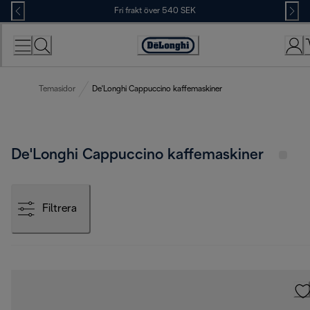
Skip
Fri frakt över 540 SEK
to
Content
Accessibility
Statement
Temasidor
De'Longhi Cappuccino kaffemaskiner
De'Longhi Cappuccino kaffemaskiner
Filtrera