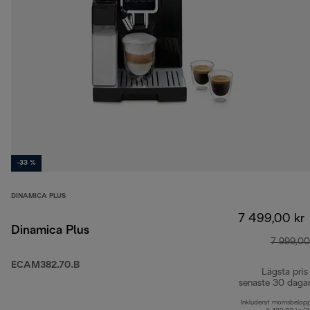
-33 %
DINAMICA PLUS
7 499,00 kr
Dinamica Plus
7 999,00
ECAM382.70.B
Lägsta pris
senaste 30 daga
Inkluderat momsbelop