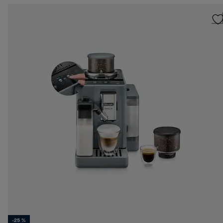
-25 %