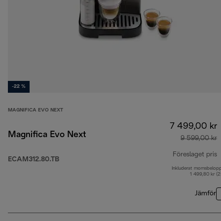
-22 %
MAGNIFICA EVO NEXT
7 499,00 kr
Magnifica Evo Next
9 599,00 kr
Föreslaget pris
ECAM312.80.TB
Inkluderat momsbelop
u
1 499,80 kr (
Jämför