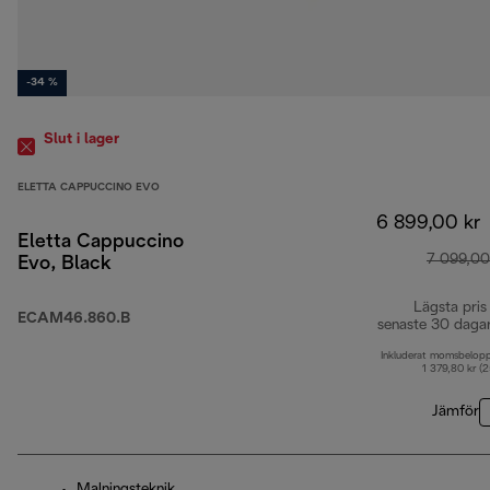
-34 %
Slut i lager
ELETTA CAPPUCCINO EVO
6 899,00 kr
Eletta Cappuccino
7 099,00
Evo, Black
Lägsta pris
ECAM46.860.B
senaste 30 daga
Inkluderat momsbelop
1 379,80 kr (
Jämför
Malningsteknik