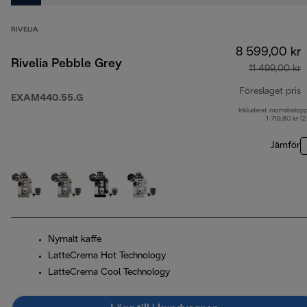
RIVELIA
8 599,00 kr
Rivelia Pebble Grey
11 499,00 kr
Föreslaget pris
EXAM440.55.G
Inkluderat momsbelop
u
1 719,80 kr (
Jämför
Nymalt kaffe
LatteCrema Hot Technology
LatteCrema Cool Technology