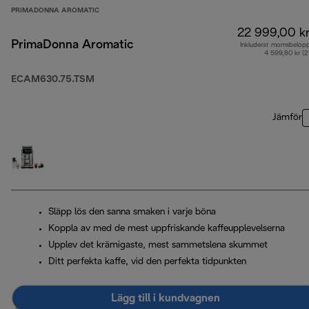
PRIMADONNA AROMATIC
22 999,00 k
PrimaDonna Aromatic
Inkluderat momsbelop
4 599,80 kr (
ECAM630.75.TSM
Jämför
Släpp lös den sanna smaken i varje böna
Koppla av med de mest uppfriskande kaffeupplevelserna
Upplev det krämigaste, mest sammetslena skummet
Ditt perfekta kaffe, vid den perfekta tidpunkten
Lägg till i kundvagnen