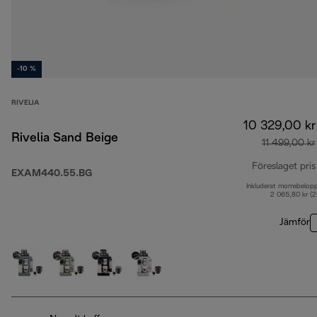
-10 %
RIVELIA
10 329,00 kr
Rivelia Sand Beige
11 499,00 kr
Föreslaget pris
EXAM440.55.BG
Inkluderat momsbelop
2 065,80 kr (
Jämför