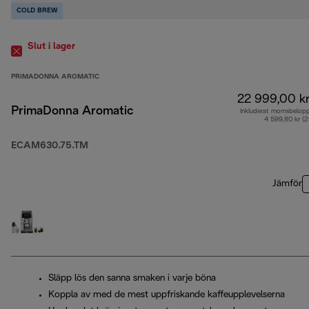
COLD BREW
Slut i lager
PRIMADONNA AROMATIC
22 999,00 k
PrimaDonna Aromatic
Inkluderat momsbelop
4 599,80 kr (
ECAM630.75.TM
Jämför
Släpp lös den sanna smaken i varje böna
Koppla av med de mest uppfriskande kaffeupplevelserna