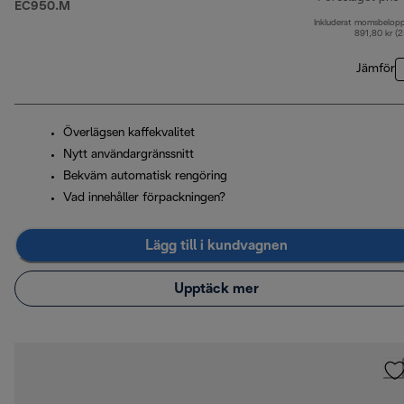
EC950.M
Inkluderat momsbelop
u
891,80 kr (
Jämför
Överlägsen kaffekvalitet
Nytt användargränssnitt
Bekväm automatisk rengöring
Vad innehåller förpackningen?
Lägg till i kundvagnen
Upptäck mer