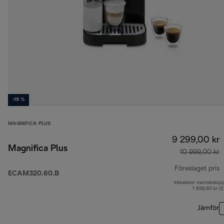
-15 %
MAGNIFICA PLUS
9 299,00 kr
Magnifica Plus
10 999,00 kr
Föreslaget pris
ECAM320.60.B
Inkluderat momsbelop
u
1 859,80 kr (
Jämför