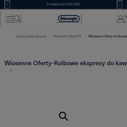
Skip
Fri frakt över 540 SEK
to
Content
Accessibility
Statement
Spring Deals General
Wiosenne Oferty PL
Wiosenne Oferty-Kolbowe
Wiosenne Oferty-Kolbowe ekspresy do kaw