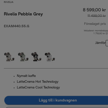
RIVELIA
8 599,00 kr
Rivelia Pebble Grey
11 499,00 kr
Föreslaget pris
EXAM440.55.G
Inkluderat momsbelop
u
1 719,80 kr (
Jämför
Nymalt kaffe
LatteCrema Hot Technology
LatteCrema Cool Technology
Lägg till i kundvagnen