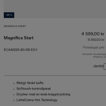
-26 %
MAGNIFICA START
4 599,00 kr
Magnifica Start
6 199,00 kr
Föreslaget pris
ECAM220.80.SB EX:1
Inkluderat momsbelop
u
919,80 kr (
Jämför
Riktigt färskt kaffe
Softtouch-kontrollpanel
Drycker med en enda knapptryckning
LatteCrema Hot Technology