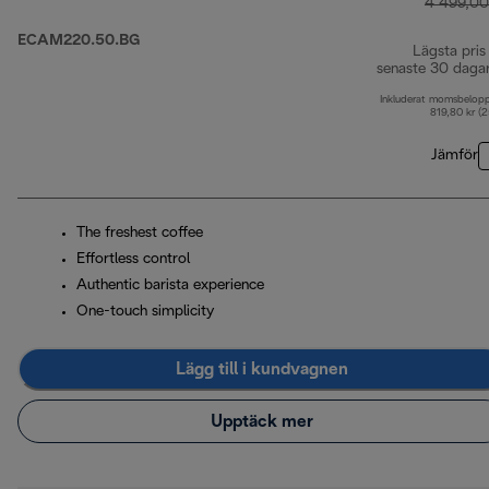
4 499,00
ECAM220.50.BG
Lägsta pris
senaste 30 daga
Inkluderat momsbelop
819,80 kr (
Jämför
The freshest coffee
Effortless control
Authentic barista experience
One-touch simplicity
Lägg till i kundvagnen
Upptäck mer