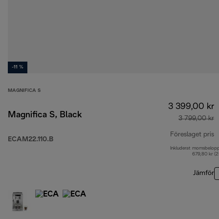
-11 %
MAGNIFICA S
3 399,00 kr
Magnifica S, Black
3 799,00 kr
Föreslaget pris
ECAM22.110.B
Inkluderat momsbelop
u
679,80 kr (
Jämför