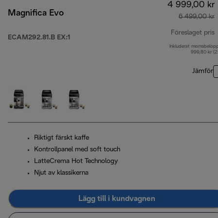
4 999,00 kr
Magnifica Evo
6 499,00 kr
Föreslaget pris
ECAM292.81.B EX:1
Inkluderat momsbelop
u
999,80 kr (
Jämför
Riktigt färskt kaffe
Kontrollpanel med soft touch
LatteCrema Hot Technology
Njut av klassikerna
Lägg till i kundvagnen