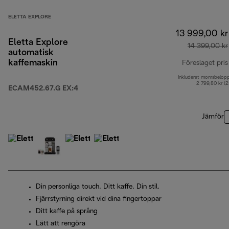
ELETTA EXPLORE
13 999,00 kr
Eletta Explore
14 399,00 kr
automatisk
kaffemaskin
Föreslaget pris
Inkluderat momsbelop
2 799,80 kr (
ECAM452.67.G EX:4
Jämför
Din personliga touch. Ditt kaffe. Din stil.
Fjärrstyrning direkt vid dina fingertoppar
Ditt kaffe på språng
Lätt att rengöra