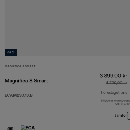
-19 %
MAGNIFICA S SMART
3 899,00 kr
Magnifica S Smart
4 799,00 kr
Föreslaget pris
ECAM230.13.B
Inkluderat momsbelop
u
779,80 kr (
Jämför