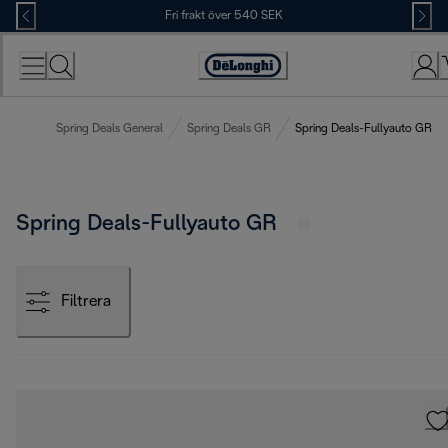
Skip
Fri frakt över 540 SEK
to
Content
Accessibility
Statement
Spring Deals General
Spring Deals GR
Spring Deals-Fullyauto GR
Spring Deals-Fullyauto GR
Filtrera