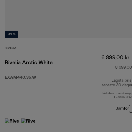
-34 %
RIVELIA
6 899,00 kr
Rivelia Arctic White
8 699,00
EXAM440.35.W
Lägsta pris
senaste 30 daga
Inkluderat momsbelop
1 379,80 kr (
Jämför