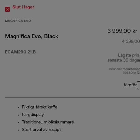
Slut i lager
MAGNIFICA EVO
3 999,00 kr
Magnifica Evo, Black
4 399,00
ECAM290.21.B
Lägsta pris
senaste 30 daga
Inkluderat momsbelop
799,80 kr (
Jämför
Riktigt färskt kaffe
Färgdisplay
Traditionell mjölkskummare
Stort urval av recept