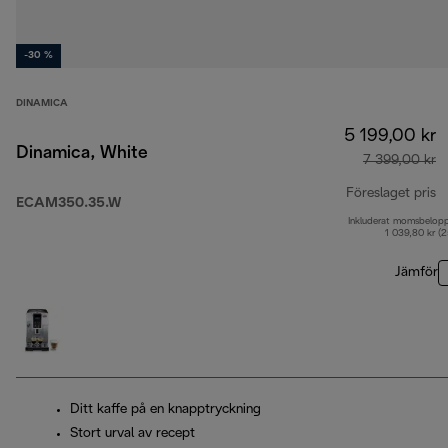
-30 %
DINAMICA
5 199,00 kr
Dinamica, White
7 399,00 kr
Föreslaget pris
ECAM350.35.W
Inkluderat momsbelop
u
1 039,80 kr (
Jämför
Ditt kaffe på en knapptryckning
Stort urval av recept