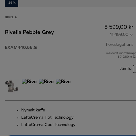
-25 %
RIVELIA
8 599,00 kr
Rivelia Pebble Grey
11 499,00 kr
Föreslaget pris
EXAM440.55.G
Inkluderat momsbelop
u
1 719,80 kr (
Jämför
Nymalt kaffe
LatteCrema Hot Technology
LatteCrema Cool Technology