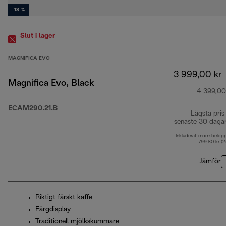
-18 %
Slut i lager
MAGNIFICA EVO
3 999,00 kr
Magnifica Evo, Black
4 399,00
ECAM290.21.B
Lägsta pris
senaste 30 daga
Inkluderat momsbelop
799,80 kr (
Jämför
Riktigt färskt kaffe
Färgdisplay
Traditionell mjölkskummare