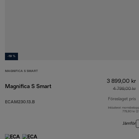
-19 %
MAGNIFICA S SMART
3 899,00 kr
Magnifica S Smart
4 799,00 kr
Föreslaget pris
ECAM230.13.B
Inkluderat momsbelop
u
779,80 kr (
Jämför