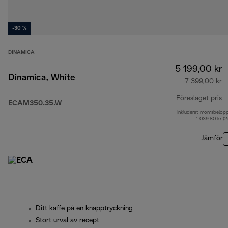
-30 %
DINAMICA
5 199,00 kr
Dinamica, White
7 399,00 kr
Föreslaget pris
ECAM350.35.W
Inkluderat momsbelop
u
1 039,80 kr (
Jämför
Ditt kaffe på en knapptryckning
Stort urval av recept