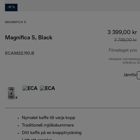
-11 %
MAGNIFICA S
3 399,00 kr
Magnifica S, Black
3 799,00 kr
Föreslaget pris
ECAM22.110.B
Inkluderat momsbelop
u
679,80 kr (
Jämför
Nymalet kaffe till varje kopp
Traditionell mjölkskummare
Ditt kaffe på en knapptryckning