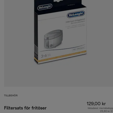
TILLBEHÖR
129,00 kr
Filtersats för fritöser
Inkluderat momsbelop
25,80 kr (