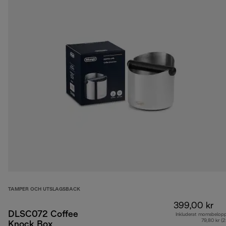
TAMPER OCH UTSLAGSBACK
399,00 kr
DLSC072 Coffee
Inkluderat momsbelop
79,80 kr (
Knock Box