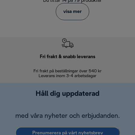
Du tittar 14 på 79 produkter
visa mer
Fri frakt & snabb leverans
Fri frakt på beställningar över 540 kr
30 d
Leverans inom 3-4 arbetsdagar
Håll dig uppdaterad
med våra nyheter och erbjudanden.
Prenumerera på vårt nyhetsbrev