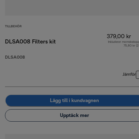
TILLBEHÖR
379,00 kr
DLSA008 Filters kit
Inkluderat momsbelop
75,80 kr (
DLSA008
Jämför
Lägg till i kundvagnen
Upptäck mer