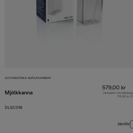
AUTOMATISKA MJÖLKKANNOR
579,00 kr
Mjölkkanna
Inkluderat momsbelop
115,80 kr (
DLSC018
Jämför