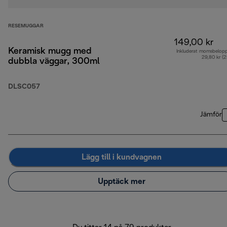
RESEMUGGAR
149,00 kr
Keramisk mugg med
Inkluderat momsbelop
29,80 kr (
dubbla väggar, 300ml
DLSC057
Jämför
Lägg till i kundvagnen
Upptäck mer