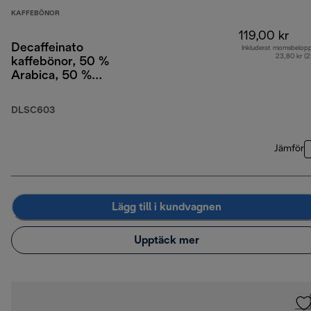
KAFFEBÖNOR
119,00 kr
Decaffeinato
Inkluderat momsbelop
23,80 kr (
kaffebönor, 50 %
Arabica, 50 %
Robusta, 250 g
DLSC603
Jämför
Lägg till i kundvagnen
Upptäck mer