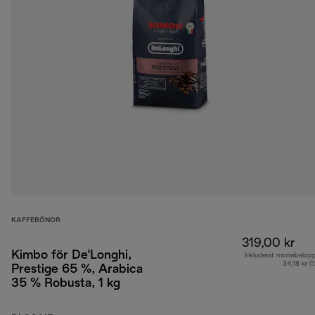
KAFFEBÖNOR
319,00 kr
Kimbo för De'Longhi,
Inkluderat momsbelop
34,18 kr (
Prestige 65 %, Arabica
35 % Robusta, 1 kg