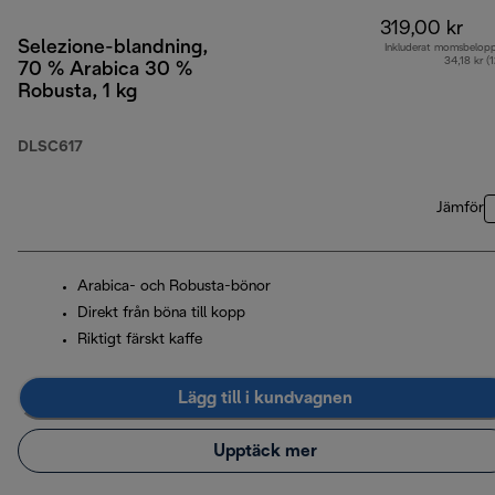
319,00 kr
Selezione-blandning,
Inkluderat momsbelop
34,18 kr (
70 % Arabica 30 %
Robusta, 1 kg
DLSC617
Jämför
Arabica- och Robusta-bönor
Direkt från böna till kopp
Riktigt färskt kaffe
Lägg till i kundvagnen
Upptäck mer