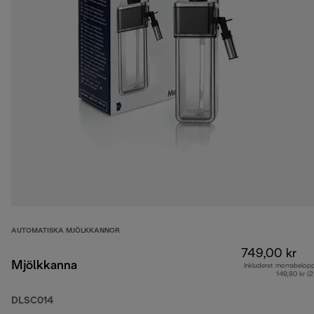
AUTOMATISKA MJÖLKKANNOR
749,00 kr
Mjölkkanna
Inkluderat momsbelop
149,80 kr (
DLSC014