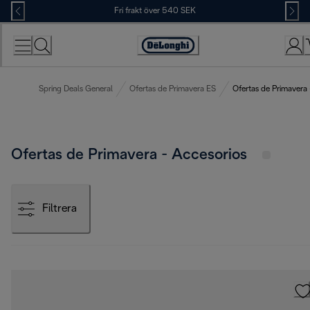
Skip
Fri frakt över 540 SEK
to
Content
Accessibility
Statement
Spring Deals General
Ofertas de Primavera ES
Ofertas de Primavera 
Ofertas de Primavera - Accesorios
Filtrera