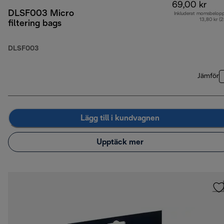
69,00 kr
DLSF003 Micro
Inkluderat momsbelop
13,80 kr (
filtering bags
DLSF003
Jämför
Lägg till i kundvagnen
Upptäck mer