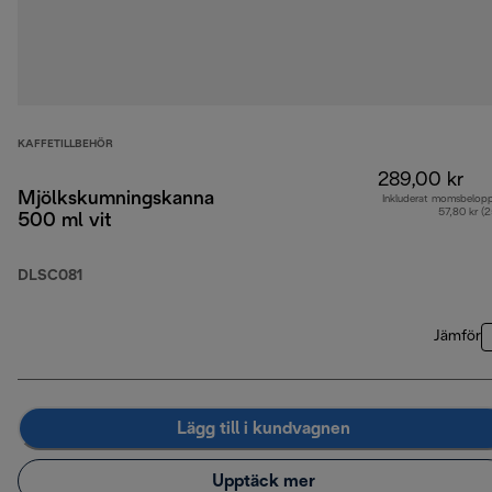
KAFFETILLBEHÖR
289,00 kr
Mjölkskumningskanna
Inkluderat momsbelop
57,80 kr (
500 ml vit
DLSC081
Jämför
Lägg till i kundvagnen
Upptäck mer