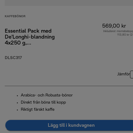
KAFFEBÖNOR
569,00 kr
Essential Pack med
Inkluderat momsbelop
113,80 kr (
De'Longhi-blandning
4x250 g,
cappuccinoglas x2 och
vattenfilter
DLSC317
Jämför
Arabica- och Robusta-bönor
Direkt från böna till kopp
Riktigt färskt kaffe
Lägg till i kundvagnen