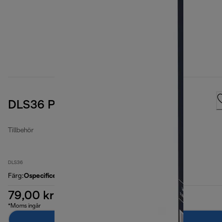
DLS36 Paper filter bags
Tillbehör
DLS36
Färg
:
Ospecificerad
79,00 kr
*Moms ingår
Lägg till i kundvagnen