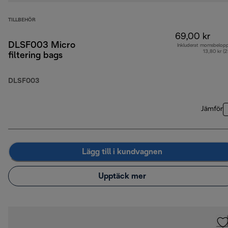
TILLBEHÖR
69,00 kr
DLSF003 Micro
Inkluderat momsbelop
13,80 kr (
filtering bags
DLSF003
Jämför
Lägg till i kundvagnen
Upptäck mer