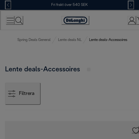
Skip
Fri frakt över 540 SEK
to
Content
Accessibility
Statement
Spring Deals General
Lente deals NL
Lente deals-Accessoires
Lente deals-Accessoires
Filtrera