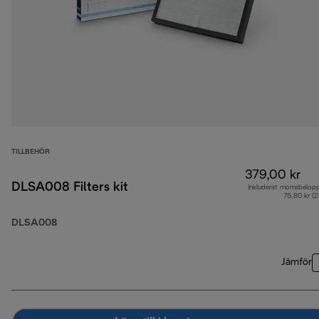
TILLBEHÖR
379,00 kr
DLSA008 Filters kit
Inkluderat momsbelop
75,80 kr (
DLSA008
Jämför