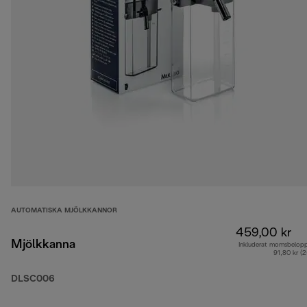
AUTOMATISKA MJÖLKKANNOR
459,00 kr
Mjölkkanna
Inkluderat momsbelop
91,80 kr (
DLSC006