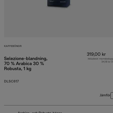
KAFFEBÖNOR
319,00 kr
Selezione-blandning,
Inkluderat momsbelop
34,18 kr (
70 % Arabica 30 %
Robusta, 1 kg
DLSC617
Jämför