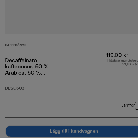
KAFFEBÖNOR
119,00 kr
Decaffeinato
Inkluderat momsbelop
23,80 kr (
kaffebönor, 50 %
Arabica, 50 %
Robusta, 250 g
DLSC603
Jämför
Lägg till i kundvagnen