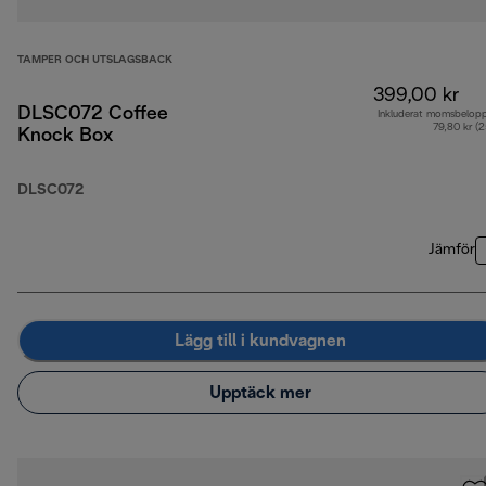
TAMPER OCH UTSLAGSBACK
399,00 kr
DLSC072 Coffee
Inkluderat momsbelop
79,80 kr (
Knock Box
DLSC072
Jämför
Lägg till i kundvagnen
Upptäck mer