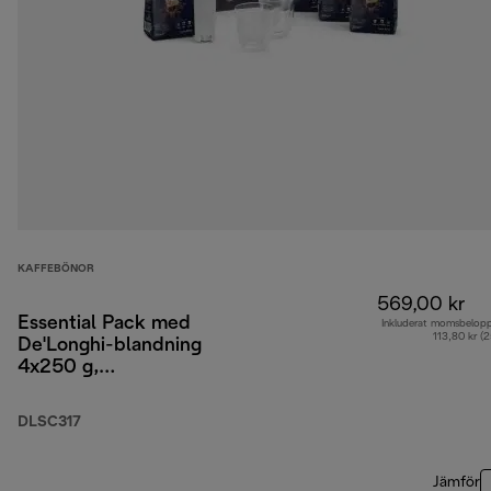
KAFFEBÖNOR
569,00 kr
Essential Pack med
Inkluderat momsbelop
113,80 kr (
De'Longhi-blandning
4x250 g,
cappuccinoglas x2 och
vattenfilter
DLSC317
Jämför