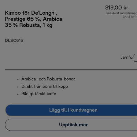
319,00 kr
Kimbo för De'Longhi,
Inkluderat momsbelop
34,18 kr (
Prestige 65 %, Arabica
35 % Robusta, 1 kg
DLSC615
Jämför
Arabica- och Robusta-bönor
Direkt från böna till kopp
Riktigt färskt kaffe
Lägg till i kundvagnen
Upptäck mer