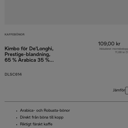
KAFFEBÖNOR
109,00 kr
Kimbo för De'Longhi,
Inkluderat momsbelop
11,68 kr (
Prestige-blandning,
65 % Arabica 35 %
Robusta, 250 g
DLSC614
Jämför
Arabica- och Robusta-bönor
Direkt från böna till kopp
Riktigt färskt kaffe