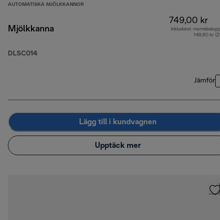
AUTOMATISKA MJÖLKKANNOR
749,00 kr
Mjölkkanna
Inkluderat momsbelop
149,80 kr (
DLSC014
Jämför
Lägg till i kundvagnen
Upptäck mer