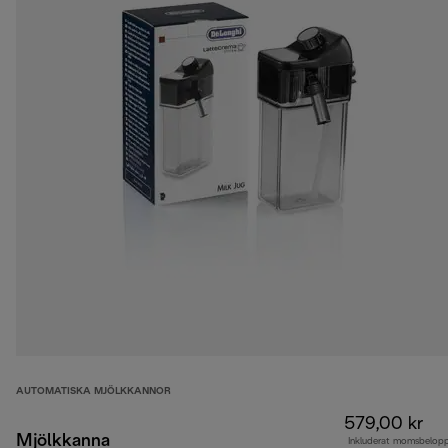
AUTOMATISKA MJÖLKKANNOR
579,00 kr
Mjölkkanna
Inkluderat momsbelop