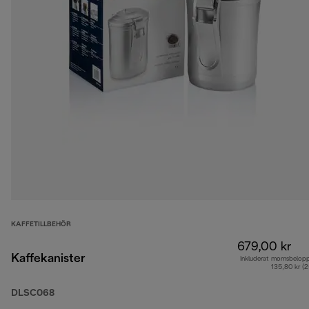
KAFFETILLBEHÖR
679,00 kr
Kaffekanister
Inkluderat momsbelop
135,80 kr (
DLSC068