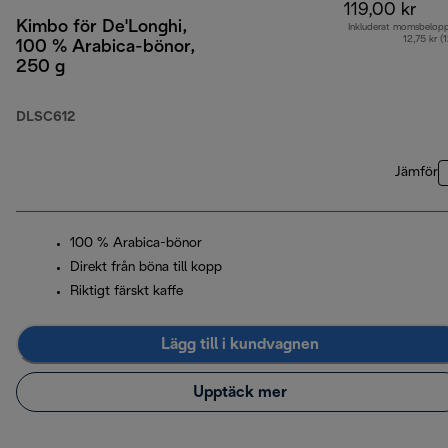
119,00 kr
Kimbo för De'Longhi,
Inkluderat momsbelop
12,75 kr (
100 % Arabica-bönor,
250 g
DLSC612
Jämför
100 % Arabica-bönor
Direkt från böna till kopp
Riktigt färskt kaffe
Lägg till i kundvagnen
Upptäck mer