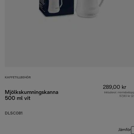
KAFFETILLBEHÖR
289,00 kr
Mjölkskumningskanna
Inkluderat momsbelop
57,80 kr (
500 ml vit
DLSC081
Jämför