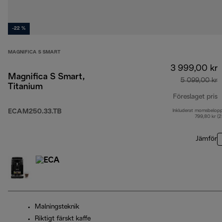
-22 %
MAGNIFICA S SMART
3 999,00 kr
Magnifica S Smart,
5 099,00 kr
Titanium
Föreslaget pris
ECAM250.33.TB
Inkluderat momsbelop
u
799,80 kr (
Jämför
Malningsteknik
Riktigt färskt kaffe