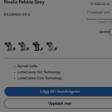
Rivelia Pebble Grey
11 499,00 kr
Föreslaget pris
EXAM440.55.G
Inkluderat momsbelop
u
1 719,80 kr (
Jämför
Nymalt kaffe
LatteCrema Hot Technology
LatteCrema Cool Technology
Lägg till i kundvagnen
Upptäck mer