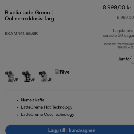
8 999,00 kr
Rivelia Jade Green |
9 999,00
Online-exklusiv färg
Lägsta pris
EXAM441.55.GR
senaste 30 daga
Inkluderat momsbelop
1 799,80 kr (
Jämför
Nymalt kaffe
LatteCrema Hot Technology
LatteCrema Cool Technology
Lägg till i kundvagnen