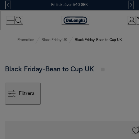
Skip
Fri frakt över 540 SEK
to
Content
Accessibility
Statement
Promotion
Black Friday UK
Black Friday-Bean to Cup UK
Black Friday-Bean to Cup UK
Filtrera