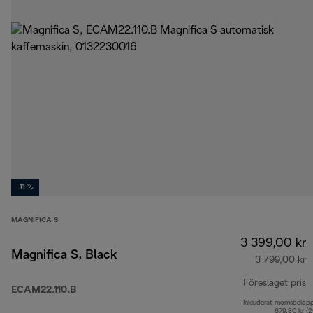
-11 %
MAGNIFICA S
3 399,00 kr
Magnifica S, Black
3 799,00 kr
Föreslaget pris
ECAM22.110.B
Inkluderat momsbelop
u
679,80 kr (