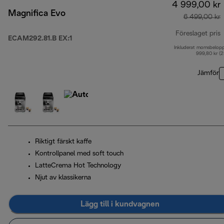
4 999,00 kr
Magnifica Evo
6 499,00 kr
Föreslaget pris
ECAM292.81.B EX:1
Inkluderat momsbelop
u
999,80 kr (
Jämför
Riktigt färskt kaffe
Kontrollpanel med soft touch
LatteCrema Hot Technology
Njut av klassikerna
Lägg till i kundvagnen