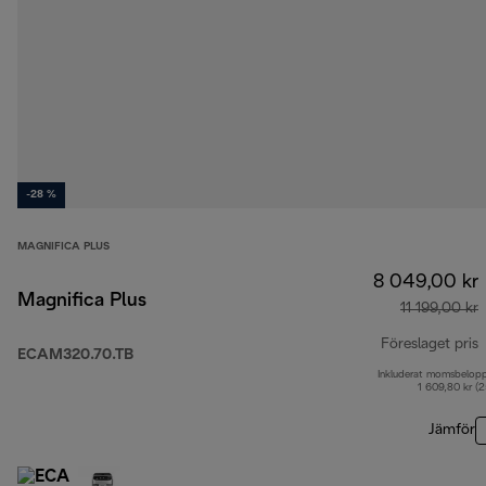
-28 %
MAGNIFICA PLUS
8 049,00 kr
Magnifica Plus
11 199,00 kr
Föreslaget pris
ECAM320.70.TB
Inkluderat momsbelop
u
1 609,80 kr (
Jämför