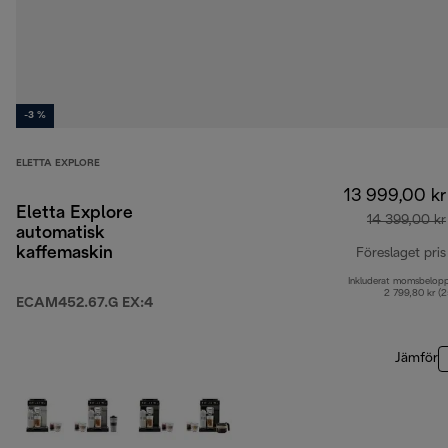
-3 %
ELETTA EXPLORE
13 999,00 kr
Eletta Explore
14 399,00 kr
automatisk
kaffemaskin
Föreslaget pris
Inkluderat momsbelop
2 799,80 kr (
ECAM452.67.G EX:4
Jämför