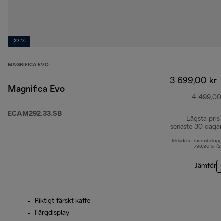
-27 %
MAGNIFICA EVO
3 699,00 kr
Magnifica Evo
4 499,00
ECAM292.33.SB
Lägsta pris
senaste 30 daga
Inkluderat momsbelop
739,80 kr (
Jämför
Riktigt färskt kaffe
Färgdisplay