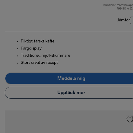
Inkluderat momsbelop
799,80 kr (
Jämför
Riktigt färskt kaffe
Färgdisplay
Traditionell mjölkskummare
Stort urval av recept
Meddela mig
Upptäck mer