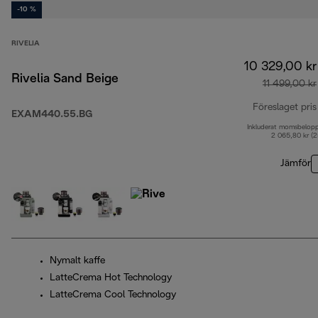
-10 %
RIVELIA
10 329,00 kr
Rivelia Sand Beige
11 499,00 kr
Föreslaget pris
EXAM440.55.BG
Inkluderat momsbelop
2 065,80 kr (
Jämför
Nymalt kaffe
LatteCrema Hot Technology
LatteCrema Cool Technology