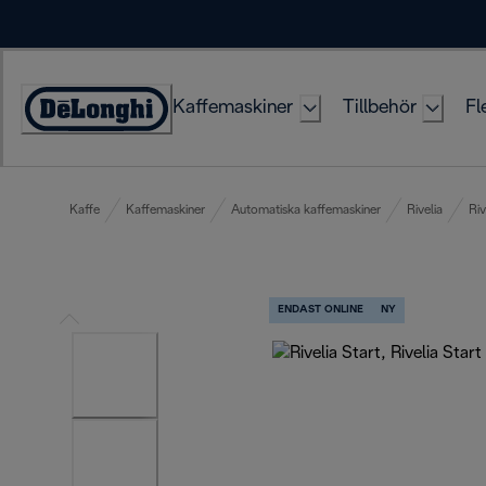
Skip
to
Content
Kaffemaskiner
Tillbehör
Fl
Accessibility
Statement
Kaffe
Kaffemaskiner
Automatiska kaffemaskiner
Rivelia
Riv
ENDAST ONLINE
NY