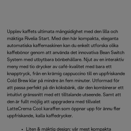
Upplev kaffets ultimata mångsidighet med den lilla och
mäktiga Rivelia Start. Med den här kompakta, eleganta
automatiska kaffemaskinen kan du enkelt utforska olika
kaffebönor genom att använda det innovativa Bean Switch
System med utbytbara bönbehållare. Njut av en interaktiv
meny med tio drycker av café-kvalitet med bara ett
knapptryck, från en krämig cappuccino till en uppfriskande
Cold Brew klar på mindre än fem minuter. Utformad för
att passa perfekt på din köksbänk, där den kombinerar ett
intuitivt gränssnitt med ett tilltalande utseende. Samt att
den är fullt möjlig att uppgradera med tillvalet
LatteCrema Cool karaffen som öppnar upp för ännu fler
uppfriskande, kalla kaffedrycker.
Liten & mäktig design: vår mest kompakta