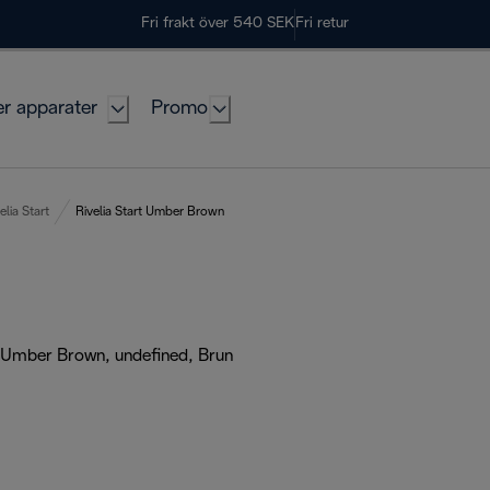
Fri frakt över 540 SEK
Fri retur
er apparater
Promo
elia Start
Rivelia Start Umber Brown