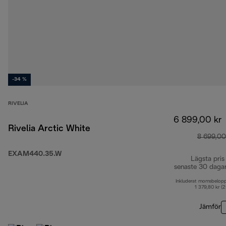
-34 %
RIVELIA
6 899,00 kr
Rivelia Arctic White
8 699,00
EXAM440.35.W
Lägsta pris
senaste 30 daga
Inkluderat momsbelop
1 379,80 kr (
Jämför