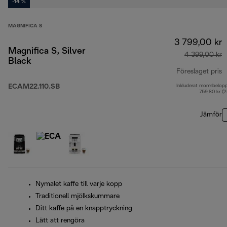
-14 %
MAGNIFICA S
3 799,00 kr
Magnifica S, Silver
4 399,00 kr
Black
Föreslaget pris
ECAM22.110.SB
Inkluderat momsbelop
u
759,80 kr (
Jämför
Nymalet kaffe till varje kopp
Traditionell mjölkskummare
Ditt kaffe på en knapptryckning
Lätt att rengöra