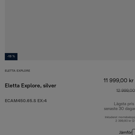
-13 %
ELETTA EXPLORE
11 999,00 kr
Eletta Explore, silver
12 999,00
ECAM450.65.S EX:4
Lägsta pris
senaste 30 daga
Inkluderat momsbelop
2 399,80 kr (
Jämför