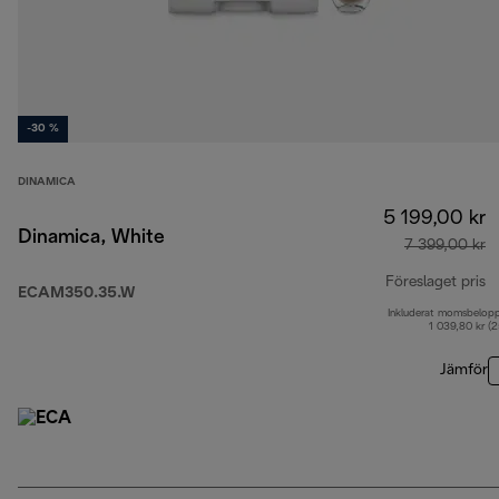
-30 %
DINAMICA
5 199,00 kr
Dinamica, White
7 399,00 kr
Föreslaget pris
ECAM350.35.W
Inkluderat momsbelop
u
1 039,80 kr (
Jämför