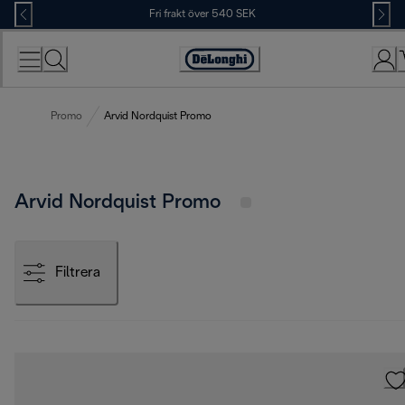
Skip
Fri frakt över 540 SEK
to
Content
Accessibility
Statement
Promo
Arvid Nordquist Promo
Arvid Nordquist Promo
Filtrera