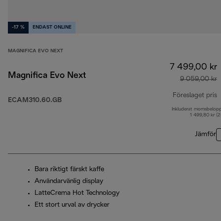
-17 %
ENDAST ONLINE
MAGNIFICA EVO NEXT
7 499,00 kr
Magnifica Evo Next
9 059,00 kr
Föreslaget pris
ECAM310.60.GB
Inkluderat momsbelop
u
1 499,80 kr (
Jämför
Bara riktigt färskt kaffe
Användarvänlig display
LatteCrema Hot Technology
Ett stort urval av drycker