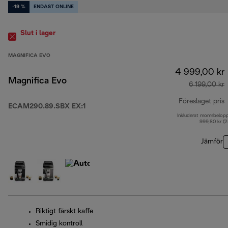
-19 %
ENDAST ONLINE
Slut i lager
MAGNIFICA EVO
4 999,00 kr
Magnifica Evo
6 199,00 kr
Föreslaget pris
ECAM290.89.SBX EX:1
Inkluderat momsbelop
u
999,80 kr (
Jämför
Riktigt färskt kaffe
Smidig kontroll