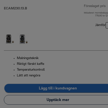
Föreslaget pris
ECAM230.13.B
Inkluderat momsbelop
u
779,80 kr (
Jämför
Malningsteknik
Riktigt färskt kaffe
Temperaturkontroll
Lätt att rengöra
Lägg till i kundvagnen
Upptäck mer