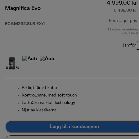
4 999,00 kr
Magnifica Evo
6 499,00 kr
Föreslaget pris
ECAM292.81.B EX:1
Inkluderat momsbelop
u
999,80 kr (
Jämför
Riktigt färskt kaffe
Kontrollpanel med soft touch
LatteCrema Hot Technology
Njut av klassikerna
Lägg till i kundvagnen