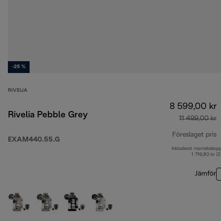
-25 %
RIVELIA
8 599,00 kr
Rivelia Pebble Grey
11 499,00 kr
Föreslaget pris
EXAM440.55.G
Inkluderat momsbelop
u
1 719,80 kr (
Jämför