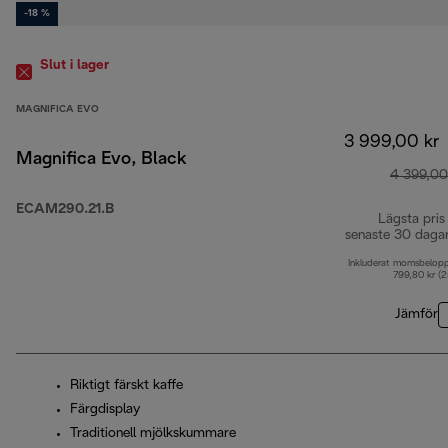
-18 %
Slut i lager
MAGNIFICA EVO
3 999,00 kr
Magnifica Evo, Black
4 399,00
ECAM290.21.B
Lägsta pris
senaste 30 daga
Inkluderat momsbelop
799,80 kr (
Jämför
Riktigt färskt kaffe
Färgdisplay
Traditionell mjölkskummare