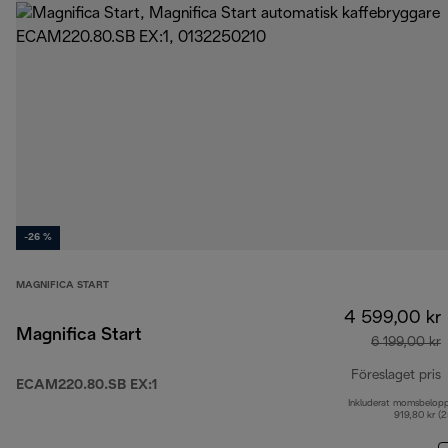
-26 %
MAGNIFICA START
4 599,00 kr
Magnifica Start
6 199,00 kr
Föreslaget pris
ECAM220.80.SB EX:1
Inkluderat momsbelop
u
919,80 kr (