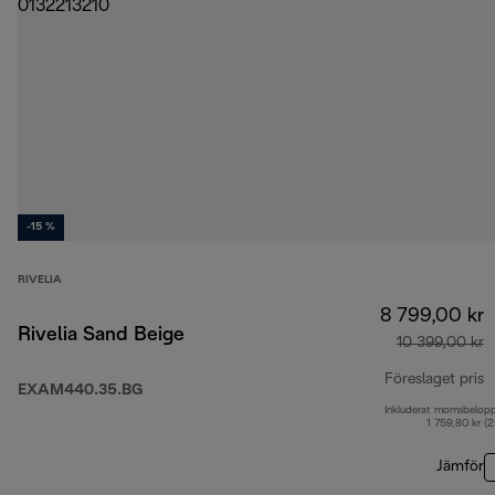
-15 %
RIVELIA
8 799,00 kr
Rivelia Sand Beige
10 399,00 kr
Föreslaget pris
EXAM440.35.BG
Inkluderat momsbelop
u
1 759,80 kr (
Jämför