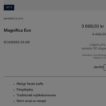
-27 %
MAGNIFICA EVO
3 699,00 kr
Magnifica Evo
4 499,00
ECAM292.33.SB
Lägsta pris
senaste 30 daga
Inkluderat momsbelop
739,80 kr (
Jämför
Riktigt färskt kaffe
Färgdisplay
Traditionell mjölkskummare
Stort urval av recept