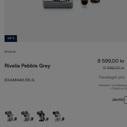
-25 %
RIVELIA
8 599,00 kr
Rivelia Pebble Grey
11 499,00 kr
Föreslaget pris
EXAM440.55.G
Inkluderat momsbelop
u
1 719,80 kr (
Jämför