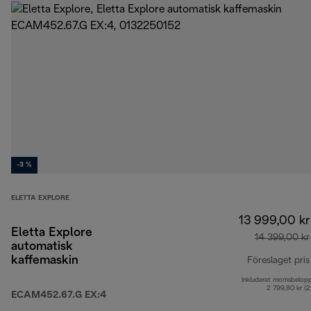
-3 %
ELETTA EXPLORE
13 999,00 kr
Eletta Explore
14 399,00 kr
automatisk
kaffemaskin
Föreslaget pris
Inkluderat momsbelop
2 799,80 kr (
ECAM452.67.G EX:4