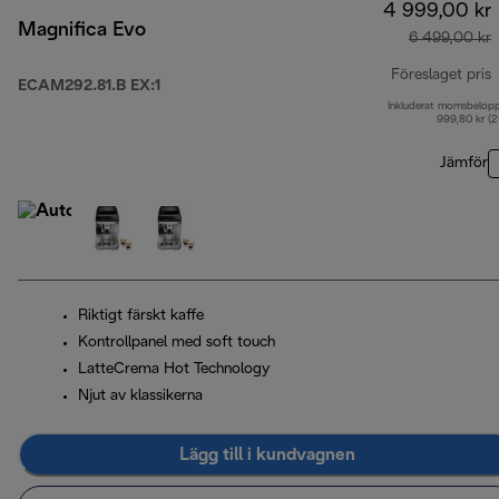
4 999,00 kr
Magnifica Evo
6 499,00 kr
Föreslaget pris
ECAM292.81.B EX:1
Inkluderat momsbelop
u
999,80 kr (
Jämför
Riktigt färskt kaffe
Kontrollpanel med soft touch
LatteCrema Hot Technology
Njut av klassikerna
Lägg till i kundvagnen