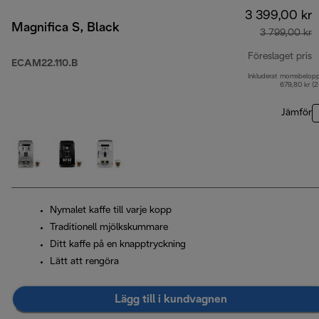
3 399,00 kr
Magnifica S, Black
3 799,00 kr
Föreslaget pris
ECAM22.110.B
Inkluderat momsbelop
u
679,80 kr (
Jämför
Nymalet kaffe till varje kopp
Traditionell mjölkskummare
Ditt kaffe på en knapptryckning
Lätt att rengöra
Lägg till i kundvagnen