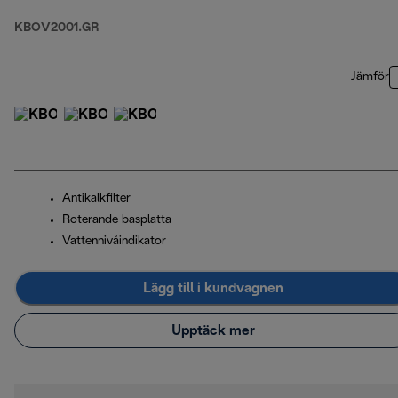
KBOV2001.GR
Jämför
Antikalkfilter
Roterande basplatta
Vattennivåindikator
Lägg till i kundvagnen
Upptäck mer