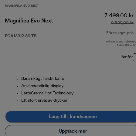
MAGNIFICA EVO NEXT
7 499,00 kr
Magnifica Evo Next
9 599,00 kr
Föreslaget pris
ECAM312.80.TB
Inkluderat momsbelop
u
1 499,80 kr (
Jämför
Bara riktigt färskt kaffe
Användarvänlig display
LatteCrema Hot Technology
Ett stort urval av drycker
Lägg till i kundvagnen
Upptäck mer