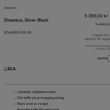
DINAMICA
5 399,00 kr
Dinamica, Silver Black
5 499,00
ECAM350.35.SB
Lägsta pris
senaste 30 daga
Inkluderat momsbelop
1 079,80 kr (
Jämför
Justerbar mjölkskummare
Ditt kaffe på en knapptryckning
Stort urval av recept
Nymalet kaffe till varje kopp