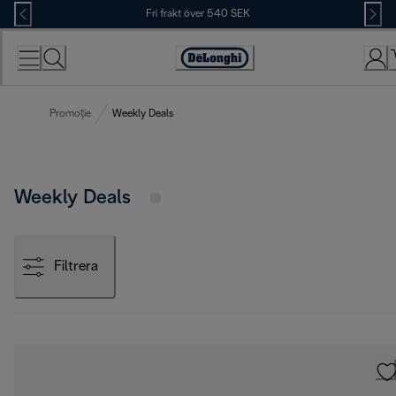
Skip
Fri frakt över 540 SEK
to
Content
Accessibility
Statement
Promoție
Weekly Deals
Weekly Deals
Filtrera