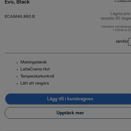
7 099,00
Evo, Black
Lägsta pris
ECAM46.860.B
senaste 30 daga
Inkluderat momsbelop
1 379,80 kr (
Jämför
Malningsteknik
LatteCrema Hot
Temperaturkontroll
Lätt att rengöra
Lägg till i kundvagnen
Upptäck mer