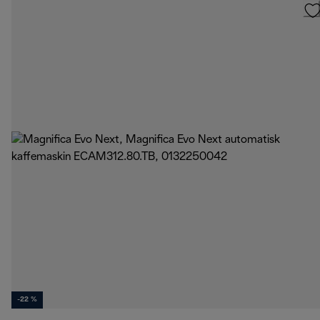
-22 %