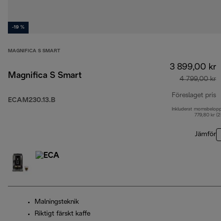
-19 %
MAGNIFICA S SMART
3 899,00 kr
Magnifica S Smart
4 799,00 kr
Föreslaget pris
ECAM230.13.B
Inkluderat momsbelop
u
779,80 kr (
Jämför
Malningsteknik
Riktigt färskt kaffe