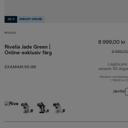
-22 %
ENDAST ONLINE
RIVELIA
8 999,00 kr
Rivelia Jade Green |
9 999,00
Online-exklusiv färg
Lägsta pris
EXAM441.55.GR
senaste 30 daga
Inkluderat momsbelop
1 799,80 kr (
Jämför