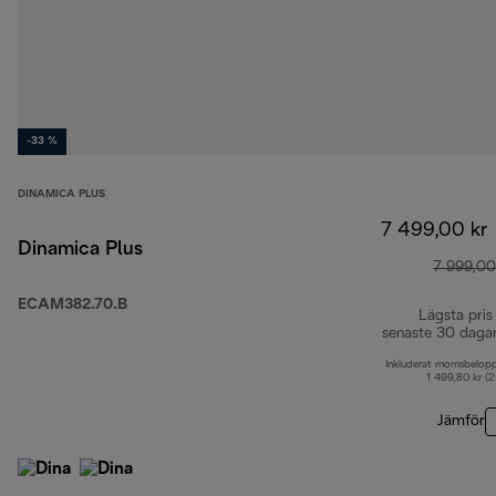
-33 %
DINAMICA PLUS
7 499,00 kr
Dinamica Plus
7 999,00
ECAM382.70.B
Lägsta pris
senaste 30 daga
Inkluderat momsbelop
1 499,80 kr (
Jämför