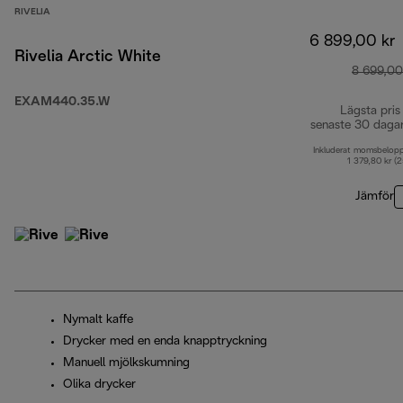
RIVELIA
6 899,00 kr
Rivelia Arctic White
8 699,00
EXAM440.35.W
Lägsta pris
senaste 30 daga
Inkluderat momsbelop
1 379,80 kr (
Jämför
Nymalt kaffe
Drycker med en enda knapptryckning
Manuell mjölkskumning
Olika drycker