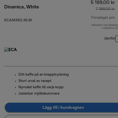
5 199,00 kr
Dinamica, White
7 399,00 kr
Föreslaget pris
ECAM350.35.W
Inkluderat momsbelop
u
1 039,80 kr (
Jämför
Ditt kaffe på en knapptryckning
Stort urval av recept
Nymalet kaffe till varje kopp
Justerbar mjölkskummare
Lägg till i kundvagnen