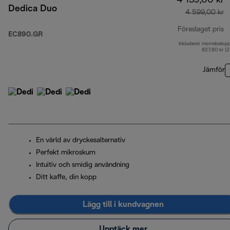
4 139,00 kr
Dedica Duo
4 599,00 kr
Föreslaget pris
EC890.GR
Inkluderat momsbelop
u
827,80 kr (
Jämför
En värld av dryckesalternativ
Perfekt mikroskum
Intuitiv och smidig användning
Ditt kaffe, din kopp
Lägg till i kundvagnen
Upptäck mer