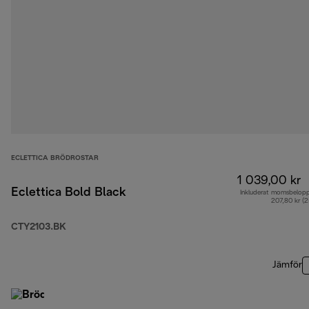
ECLETTICA BRÖDROSTAR
1 039,00 kr
Eclettica Bold Black
Inkluderat momsbelop
207,80 kr (
CTY2103.BK
Jämför