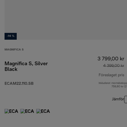
-14 %
MAGNIFICA S
3 799,00 kr
Magnifica S, Silver
4 399,00 kr
Black
Föreslaget pris
ECAM22.110.SB
Inkluderat momsbelop
u
759,80 kr (
Jämför