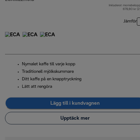
Inkluderat momsbelop
u
679,80 kr (
Jämför
Nymalet kaffe till varje kopp
Traditionell mjölkskummare
Ditt kaffe på en knapptryckning
Lätt att rengöra
Lägg till i kundvagnen
Upptäck mer