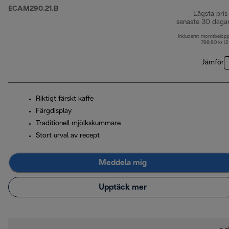
ECAM290.21.B
Lägsta pris
senaste 30 daga
Inkluderat momsbelop
799,80 kr (
Jämför
Riktigt färskt kaffe
Färgdisplay
Traditionell mjölkskummare
Stort urval av recept
Meddela mig
Upptäck mer