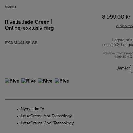
RIVELIA
8 999,00 kr
Rivelia Jade Green |
9 999,00
Online-exklusiv färg
Lägsta pris
EXAM441.55.GR
senaste 30 daga
Inkluderat momsbelop
1 799,80 kr (
Jämför
Nymalt kaffe
LatteCrema Hot Technology
LatteCrema Cool Technology