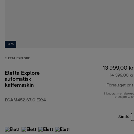
-3 %
ELETTA EXPLORE
13 999,00 kr
Eletta Explore
14 399,00 kr
automatisk
kaffemaskin
Föreslaget pris
Inkluderat momsbelop
2 799,80 kr (
ECAM452.67.G EX:4
Jämför