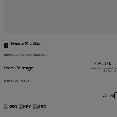
Senaste 10
artiklar
ICONA VINTAGE VATTENKOKARE
1 149,00 kr
Icona Vintage
Inkluderat momsbelop
229,80 kr (
KBOV2001.GR
Jämför