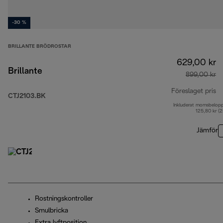
-30 %
BRILLANTE BRÖDROSTAR
629,00 kr
Brillante
899,00 kr
Föreslaget pris
CTJ2103.BK
Inkluderat momsbelop
ur
125,80 kr (
Jämför
Rostningskontroller
Smulbricka
Extra lyftposition