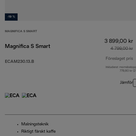
-19 %
MAGNIFICA S SMART
3 899,00 kr
Magnifica S Smart
4 799,00 kr
Föreslaget pris
ECAM230.13.B
Inkluderat momsbelop
u
779,80 kr (
Jämför
Malningsteknik
Riktigt färskt kaffe