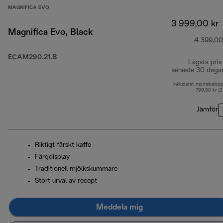
MAGNIFICA EVO
3 999,00 kr
Magnifica Evo, Black
4 399,00
ECAM290.21.B
Lägsta pris
senaste 30 daga
Inkluderat momsbelop
799,80 kr (
Jämför
Riktigt färskt kaffe
Färgdisplay
Traditionell mjölkskummare
Stort urval av recept
Meddela mig