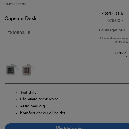
CAPSULE DESK
434,00 kr
Capsule Desk
679,00 kr
Föreslaget pris
HFX10B03.LB
Inkluderat momsbelop
ur
86,80 kr (
Jämför
Tyst drift
Låg energiförbrukning
Alltid med dig
Komfort där du vill ha det
Meddela mig