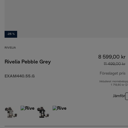
-25 %
RIVELIA
8 599,00 kr
Rivelia Pebble Grey
11 499,00 kr
Föreslaget pris
EXAM440.55.G
Inkluderat momsbelop
u
1 719,80 kr (
Jämför