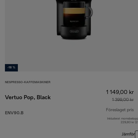
-18 %
NESPRESSO-KAFFEMASKINER
1 149,00 kr
Vertuo Pop, Black
1 399,00 kr
Föreslaget pris
ENV90.B
Inkluderat momsbelop
ur
229,80 kr (
Jämför