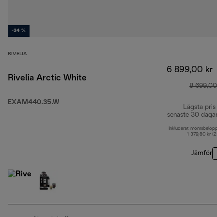
-34 %
RIVELIA
6 899,00 kr
Rivelia Arctic White
8 699,00
EXAM440.35.W
Lägsta pris
senaste 30 daga
Inkluderat momsbelop
1 379,80 kr (
Jämför