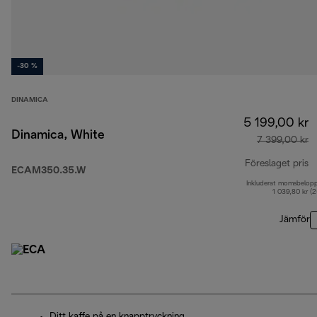
-30 %
DINAMICA
5 199,00 kr
Dinamica, White
7 399,00 kr
Föreslaget pris
ECAM350.35.W
Inkluderat momsbelop
u
1 039,80 kr (
Jämför
Ditt kaffe på en knapptryckning