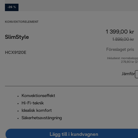
-26 %
KONVEKTORELEMENT
1 399,00 kr
SlimStyle
1 899,00 kr
Föreslaget pris
HCX9120E
Inkluderat momsbelop
ur
279,80 kr (
Jämför
Konvektionseffekt
Hi-Fi-teknik
Idealisk komfort
Säkerhetsavstängning
Lägg till i kundvagnen