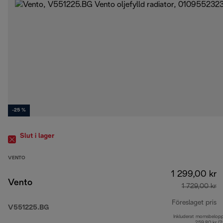
-25 %
Slut i lager
VENTO
1 299,00 kr
Vento
1 729,00 kr
Föreslaget pris
V551225.BG
Inkluderat momsbelop
ur
259,80 kr (