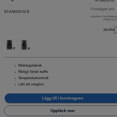
4 799,00 kr
Föreslaget pris
ECAM230.13.B
Inkluderat momsbelop
u
779,80 kr (
Jämför
Malningsteknik
Riktigt färskt kaffe
Temperaturkontroll
Lätt att rengöra
Lägg till i kundvagnen
Upptäck mer