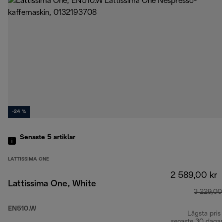
-24 %
Senaste 5
artiklar
LATTISSIMA ONE
2 589,00 kr
Lattissima One, White
3 229,00
EN510.W
Lägsta pris
senaste 30 daga