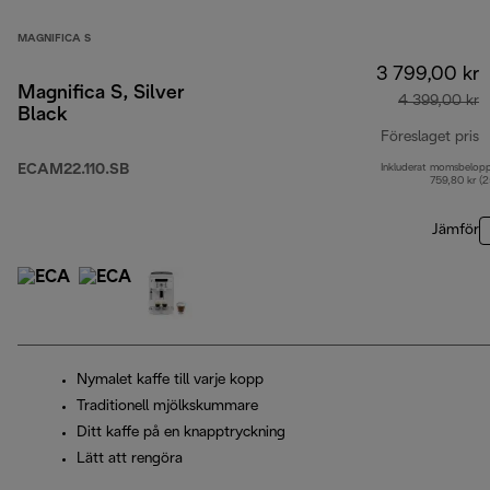
MAGNIFICA S
3 799,00 kr
Magnifica S, Silver
4 399,00 kr
Black
Föreslaget pris
ECAM22.110.SB
Inkluderat momsbelop
u
759,80 kr (
Jämför
Nymalet kaffe till varje kopp
Traditionell mjölkskummare
Ditt kaffe på en knapptryckning
Lätt att rengöra