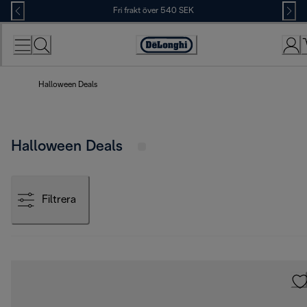
Skip
Fri frakt över 540 SEK
to
Content
Accessibility
Statement
Halloween Deals
Halloween Deals
Filtrera