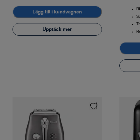
Ri
Lägg till i kundvagnen
S
T
Upptäck mer
R