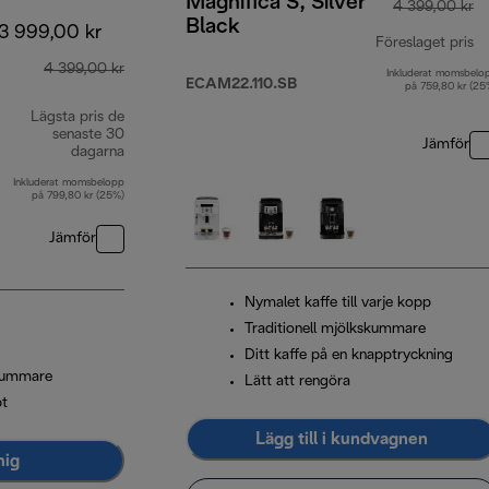
Magnifica S, Silver
4 399,00 kr
Black
3 999,00 kr
Föreslaget pris
4 399,00 kr
Inkluderat momsbelo
ur
ECAM22.110.SB
på 759,80 kr (25
Lägsta pris de
senaste 30
Jämför
dagarna
Inkluderat momsbelopp
på 799,80 kr (25%)
Jämför
Nymalet kaffe till varje kopp
Traditionell mjölkskummare
Ditt kaffe på en knapptryckning
skummare
Lätt att rengöra
pt
Lägg till i kundvagnen
mig