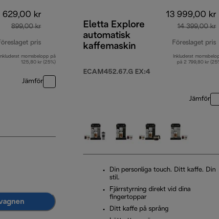
629,00 kr
13 999,00 kr
Eletta Explore
899,00 kr
14 399,00 kr
automatisk
öreslaget pris
Föreslaget pris
kaffemaskin
Inkluderat momsbelopp på
Inkluderat momsbelo
ursprungligt pris 899,00 kr
u
125,80 kr (25%)
på 2 799,80 kr (25
ECAM452.67.G EX:4
Jämför
Jämför
Din personliga touch. Ditt kaffe. Din
stil.
Fjärrstyrning direkt vid dina
fingertoppar
dvagnen
Ditt kaffe på språng