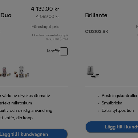
4 139,00 kr
 Duo
Brillante
4 599,00 kr
Föreslaget pris
F
R
CTJ2103.BK
Inkluderat momsbelopp på
ursprungligt pris 4 599,00 kr
827,80 kr (25%)
Jämför
 värld av dryckesalternativ
Rostningskontroller
erfekt mikroskum
Smulbricka
ntuitiv och smidig användning
Extra lyftposition
tt kaffe, din kopp
Lägg till i kun
Lägg till i kundvagnen