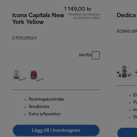
1 149,00 kr
Icona Capitals New
Dedica
Inkluderat momsbelopp
på 229,80 kr (25%)
York Yellow
EC890.G
CTOC2103.Y
Jämför
En
Rostningskontroller
P
Smulbricka
I
Extra lyftposition
Di
Lägg till i kundvagnen