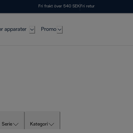
Fri frakt över 540 SEK
Fri retur
er apparater
Promo
Serie
Kategori