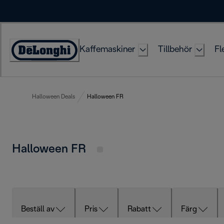
Skip
to
Content
Kaffemaskiner
Tillbehör
Fl
Accessibility
Statement
Halloween Deals
Halloween FR
Halloween FR
Beställ av
Pris
Rabatt
Färg