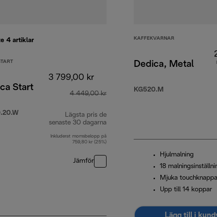
KAFFEKVARNAR
te 4
artiklar
START
Dedica, Metal
3 799,00 kr
ca Start
KG520.M
4 449,00 kr
.20.W
Lägsta pris de
senaste 30 dagarna
Inkluderat momsbelopp på
759,80 kr (25%)
Hjulmalning
Jämför
18 malningsinställni
Mjuka touchknappa
Upp till 14 koppar
Lägg till i kun