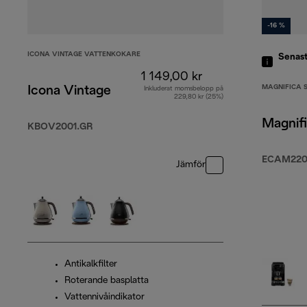
-16 %
ICONA VINTAGE VATTENKOKARE
Senas
1 149,00 kr
MAGNIFICA 
Icona Vintage
Inkluderat momsbelopp på
229,80 kr (25%)
Magnifi
KBOV2001.GR
ECAM220
Jämför
Antikalkfilter
Roterande basplatta
Vattennivåindikator