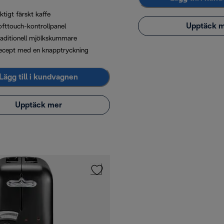
ktigt färskt kaffe
Upptäck 
ofttouch-kontrollpanel
raditionell mjölkskummare
ecept med en knapptryckning
Lägg till i kundvagnen
Upptäck mer