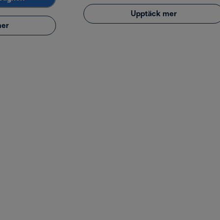
Upptäck mer
mer