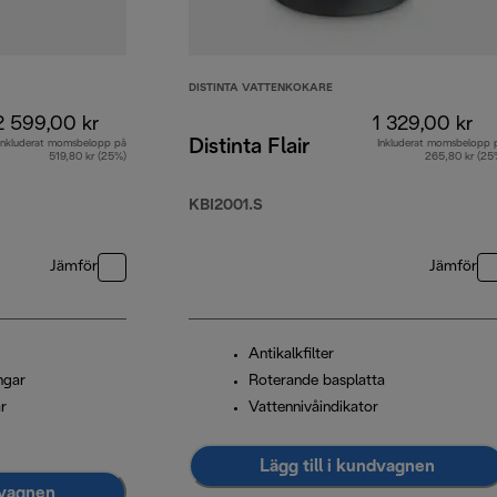
DISTINTA VATTENKOKARE
2 599,00 kr
1 329,00 kr
Distinta Flair
Inkluderat momsbelopp på
Inkluderat momsbelopp 
519,80 kr (25%)
265,80 kr (25
KBI2001.S
Jämför
Jämför
Antikalkfilter
ngar
Roterande basplatta
r
Vattennivåindikator
Lägg till i kundvagnen
dvagnen