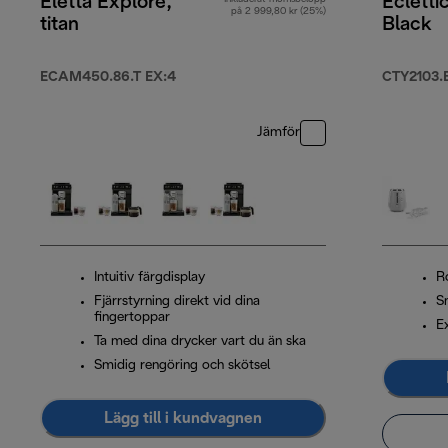
Eletta Explore,
Ecletti
på 2 999,80 kr (25%)
titan
Black
ECAM450.86.T EX:4
CTY2103.
Jämför
Intuitiv färgdisplay
R
Fjärrstyrning direkt vid dina
S
fingertoppar
Ex
Ta med dina drycker vart du än ska
Smidig rengöring och skötsel
Lägg till i kundvagnen