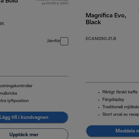
ca Bold
på 207,80 kr (25%)
Magnifica Evo,
Black
BK
ECAM290.21.B
Jämför
ostningskontroller
Riktigt färskt kaffe
mulbricka
Färgdisplay
tra lyftposition
Traditionell mjölk
Stort urval av rece
Lägg till i kundvagnen
Meddela 
Upptäck mer