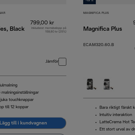
-15 %
NAR
MAGNIFICA PLUS
799,00 kr
es, Black
Magnifica Plus
Inkluderat momsbelopp på
159,80 kr (25%)
ECAM320.60.B
Jämför
julmalning
 malningsinställningar
juka touchknappar
p till 12 koppar
Bara riktigt färskt 
Intuitiv interaktion
LatteCrema Hot Te
Lägg till i kundvagnen
Ett stort urval av d