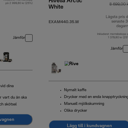
Rivelia Arctic
på 2 999,80 kr (25%)
8 699,00 
White
Lägsta pris 
senaste 
EXAM440.35.W
dagar
Inkluderat momsbelopp 
Jämför
1 379,80 kr (25
Jämför
 vid dina
Nymalt kaffe
Drycker med en enda knapptrycknin
r vart du än ska
Manuell mjölkskumning
ch skötsel
Olika drycker
dvagnen
Lägg till i kundvagnen