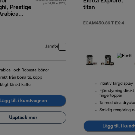
för
Eletta Explore,
på 34,18 kr (12%)
hi, Prestige
titan
Arabica
obusta, 1 kg
9,00 kr
ECAM450.86.T EX:4
Jämför
rabica- och Robusta-bönor
rekt från böna till kopp
Intuitiv färgdisplay
ktigt färskt kaffe
Fjärrstyrning direkt
fingertoppar
Lägg till i kundvagnen
Ta med dina drycke
Smidig rengöring o
Upptäck mer
Lägg till i kun