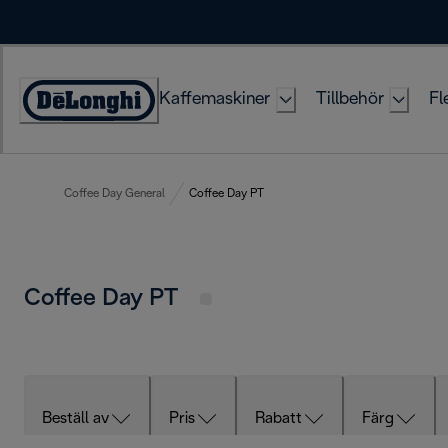
Skip
to
Content
Kaffemaskiner
Tillbehör
Fl
Accessibility
Statement
Coffee Day General
Coffee Day PT
Coffee Day PT
Beställ av
Pris
Rabatt
Färg