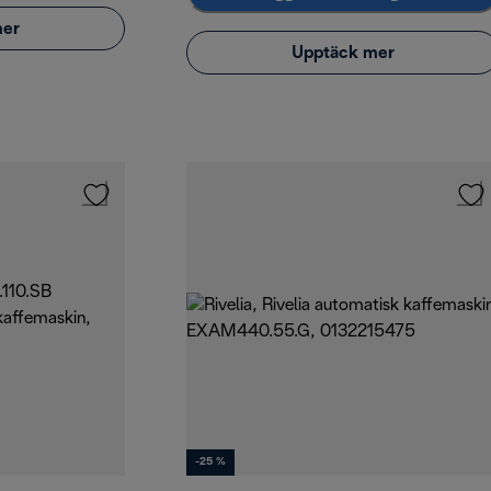
mer
Upptäck mer
-25 %