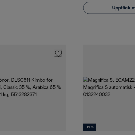
Upptäck 
-14 %