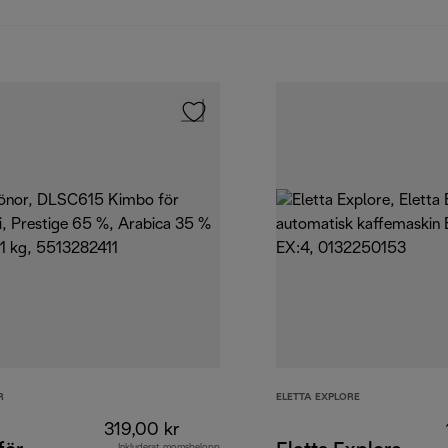
R
ELETTA EXPLORE
319,00 kr
Inkluderat momsbelopp