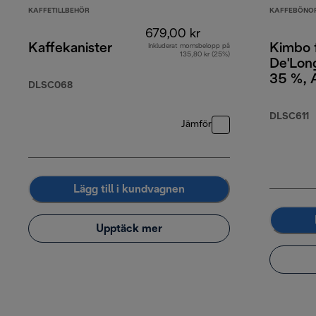
KAFFETILLBEHÖR
KAFFEBÖNO
679,00 kr
Kaffekanister
Kimbo 
Inkluderat momsbelopp på
135,80 kr (25%)
De'Long
35 %, 
DLSC068
65 % R
DLSC611
Jämför
Lägg till i kundvagnen
Upptäck mer