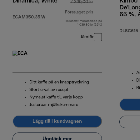
Dinamica, White
Kimbo 
7 399,00 kr
De'Long
Föreslaget pris
65 %, 
ECAM350.35.W
35 % R
Inkluderat momsbelopp på
ursprungligt pris 7 39
1 039,80 kr (25%)
DLSC615
Jämför
A
Di
Ditt kaffe på en knapptryckning
Ri
Stort urval av recept
Nymalet kaffe till varje kopp
Justerbar mjölkskummare
Lägg till i kundvagnen
Upptäck mer