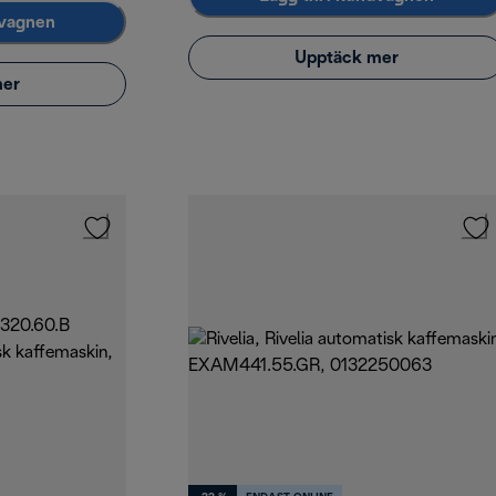
dvagnen
Upptäck mer
mer