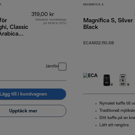
R
MAGNIFICA S
319,00 kr
för
Magnifica S, Silver
Inkluderat momsbelopp
på 34,18 kr (12%)
hi, Classic
Black
Arabica
obusta, 1 kg
ECAM22.110.SB
Jämför
Lägg till i kundvagnen
Nymalet kaffe till v
Upptäck mer
Traditionell mjölk
Ditt kaffe på en kn
Lätt att rengöra