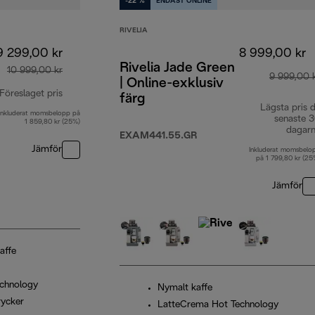
-22 %
ENDAST ONLINE
RIVELIA
9 299,00 kr
8 999,00 kr
Rivelia Jade Green
10 999,00 kr
9 999,00 
| Online-exklusiv
Föreslaget pris
färg
Lägsta pris 
Inkluderat momsbelopp på
ursprungligt pris 10 999,00 kr
senaste 
1 859,80 kr (25%)
dagar
EXAM441.55.GR
Jämför
Inkluderat momsbelo
på 1 799,80 kr (25
Jämför
kaffe
chnology
Nymalt kaffe
rycker
LatteCrema Hot Technology