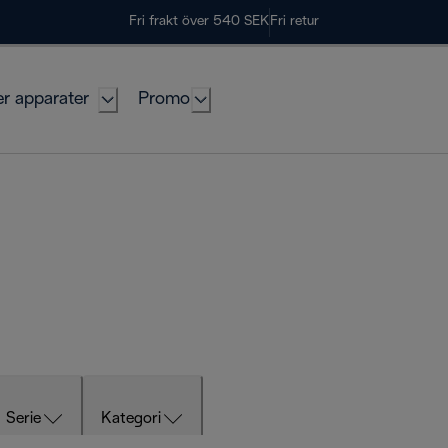
Fri frakt över 540 SEK
Fri retur
er apparater
Promo
Serie
Kategori