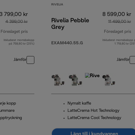
RIVELIA
3 799,00 kr
8 599,00 kr
Rivelia Pebble
4 399,00 kr
11 499,00 kr
Grey
Föreslaget pris
Föreslaget pris
Inkluderat momsbelopp
Inkluderat momsbelopp 
ursprungligt pris 4 399,00 kr
ur
EXAM440.55.G
på 759,80 kr (25%)
1 719,80 kr (25
Jämför
Jämför
arje kopp
Nymalt kaffe
skummare
LatteCrema Hot Technology
apptryckning
LatteCrema Cool Technology
Lägg till i kundvagnen