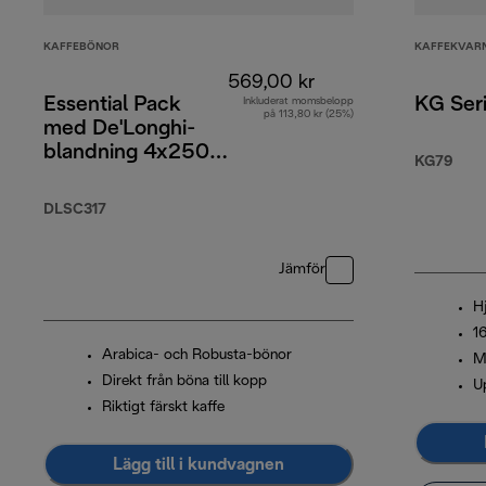
KAFFEBÖNOR
KAFFEKVAR
569,00 kr
Essential Pack
KG Seri
Inkluderat momsbelopp
på 113,80 kr (25%)
med De'Longhi-
blandning 4x250
KG79
g, cappuccinoglas
x2 och vattenfilter
DLSC317
Jämför
H
16
Arabica- och Robusta-bönor
M
Direkt från böna till kopp
Up
Riktigt färskt kaffe
Lägg till i kundvagnen