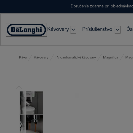
Skip
Doručenie zdarma pri objednávka
to
Content
Kávovary
Príslušenstvo
Ďa
Accessibility
Statement
Káva
Kávovary
Plnoautomatické kávovary
Magnifica
Magn