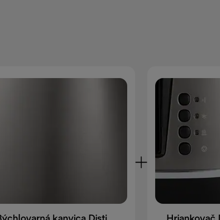
Rýchlovarná kanvica Distinta Titanium KBIN2001.TB