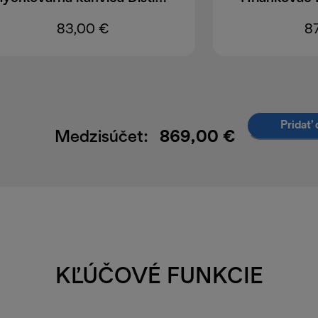
83,00 €
8
Pridať 
Medzisúčet:
869,00 €
KĽÚČOVÉ FUNKCIE