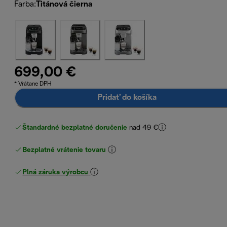
Farba
:
Titánová čierna
699,00 €
* Vrátane DPH
Pridať do košíka
Štandardné bezplatné doručenie
nad 49 €
Bezplatné vrátenie tovaru
Plná záruka výrobcu