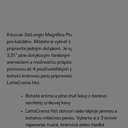
Kávovar De'Longhi Magnifica Plus pripraví lahodnú kávu
pre každého. Môžete si vybrať z 18 nápojov, ktoré
pripravíte jedným dotykom. Je vybavený pohlcujúcim
3,5\" plne dotykovým farebným displejom s bohatými
animáciami a možnosťou prispôsobiť si obľúbené nápoje
pomocou až 4 používateľských profilov. Vychutnajte si
bohatú krémovú penu pripravenú technológiou
LatteCrema Hot.
Bohatá aróma a plná chuť kávy z čerstvo
namletej zrnkovej kávy
LatteCrema Hot dotvorí vaše nápoje jemnou a
bohatou mliečnou penou. Vyberte si z 3 úrovní
napenenia: hustá, krémová alebo hladká