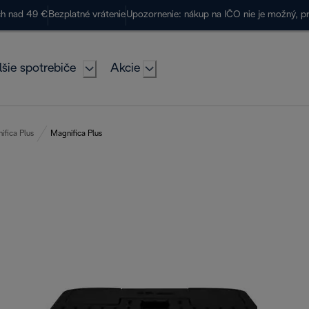
ch nad 49 €
Bezplatné vrátenie
Upozornenie: nákup na IČO nie je možný, p
lšie spotrebiče
Akcie
ifica Plus
Magnifica Plus