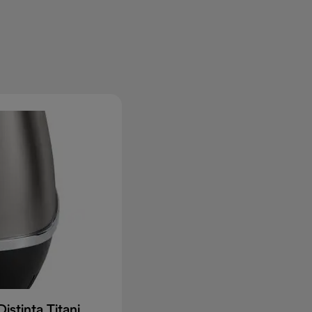
Hriankovač Distinta Titanium CTIN2103.TB