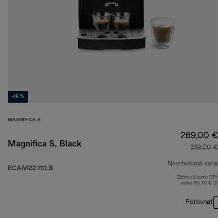
-16 %
MAGNIFICA S
269,00 €
Magnifica S, Black
319,00 €
Navrhovaná cena
ECAM22.110.B
Zahrnutá suma DP
výške 50,30 € (
Porovnať