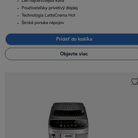
Len najčerstvejšia káva
Používateľsky prívetivý displej
Technológia LatteCrema Hot
Široká ponuka nápojov
Pridať do košíka
Objavte viac