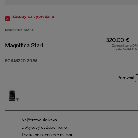
Zásoby sú vypredané
MAGNIFICA START
320,00 €
Magnifica Start
Zahrnutá suma DP
výške 59,84 € (
ECAM220.20.W
Porovnať
Najčerstvejšia káva
Dotykový ovládací panel
Tryska na napenenie mlieka