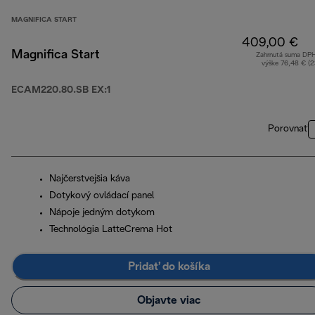
MAGNIFICA START
409,00 €
Magnifica Start
Zahrnutá suma DP
výške 76,48 € (
ECAM220.80.SB EX:1
Porovnať
Najčerstvejšia káva
Dotykový ovládací panel
Nápoje jedným dotykom
Technológia LatteCrema Hot
Pridať do košíka
Objavte viac