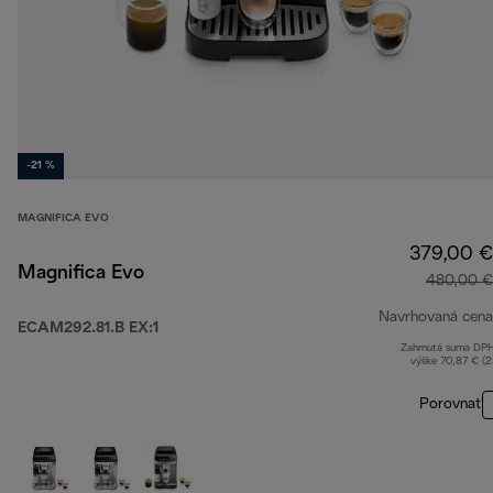
-21 %
MAGNIFICA EVO
379,00 €
Magnifica Evo
480,00 €
Navrhovaná cena
ECAM292.81.B EX:1
Zahrnutá suma DP
výške 70,87 € (
Porovnať