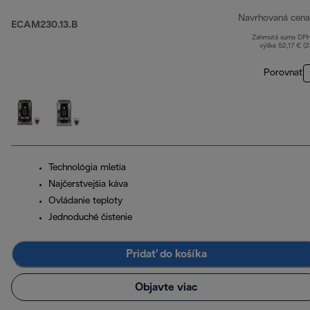
Navrhovaná cena
ECAM230.13.B
Zahrnutá suma DP
výške 52,17 € (
Porovnať
Technológia mletia
Najčerstvejšia káva
Ovládanie teploty
Jednoduché čistenie
Pridať do košíka
Objavte viac