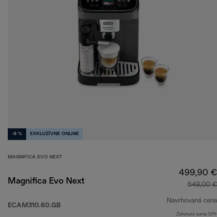
-9 %
EXKLUZÍVNE ONLINE
MAGNIFICA EVO NEXT
499,90 €
Magnifica Evo Next
549,00 €
Navrhovaná cena
ECAM310.60.GB
Zahrnutá suma DP