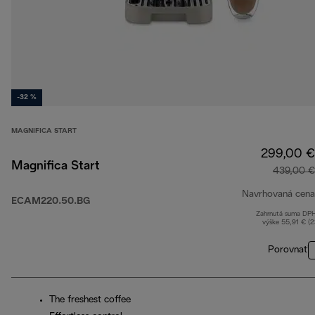
-32 %
MAGNIFICA START
299,00 €
Magnifica Start
439,00 €
Navrhovaná cena
ECAM220.50.BG
Zahrnutá suma DP
výške 55,91 € (
Porovnať
The freshest coffee