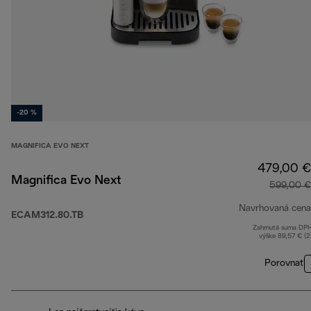
-20 %
MAGNIFICA EVO NEXT
479,00 €
Magnifica Evo Next
599,00 €
Navrhovaná cena
ECAM312.80.TB
Zahrnutá suma DP
výške 89,57 € (
Porovnať