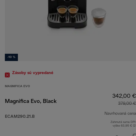
-10 %
Zásoby sú vypredané
MAGNIFICA EVO
342,00 €
Magnifica Evo, Black
379,00 €
Navrhovaná cena
ECAM290.21.B
Zahrnutá suma DP
výške 63,95 € (