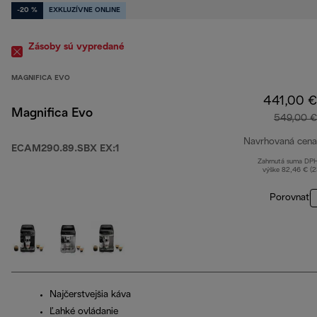
-20 %
EXKLUZÍVNE ONLINE
Zásoby sú vypredané
MAGNIFICA EVO
441,00 €
Magnifica Evo
549,00 €
Navrhovaná cena
ECAM290.89.SBX EX:1
Zahrnutá suma DP
výške 82,46 € (
Porovnať
Najčerstvejšia káva
Ľahké ovládanie