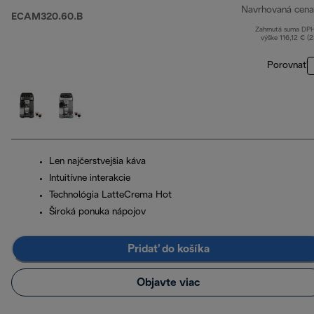
Navrhovaná cena
ECAM320.60.B
Zahrnutá suma DP
výške 116,12 € (
Porovnať
Len najčerstvejšia káva
Intuitívne interakcie
Technológia LatteCrema Hot
Široká ponuka nápojov
Pridať do košíka
Objavte viac