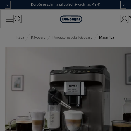
Skip
Doručenie zdarma pri objednávkach nad 49 €
to
Content
Accessibility
Statement
Káva
Kávovary
Plnoautomatické kávovary
Magnifica