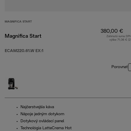
MAGNIFICA START
380,00 €
Magnifica Start
Zahrnutá suma DP
výške 71,06 € (
ECAM220.61.W EX:1
Porovnať
Najčerstvejšia káva
Nápoje jedným dotykom
Dotykový ovládací panel
Technológia LatteCrema Hot