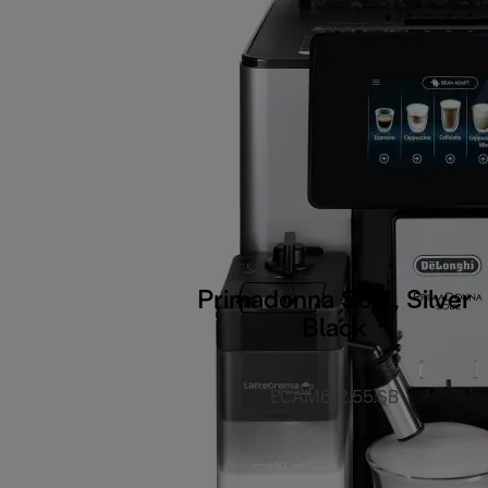
Primadonna Soul, Silver
Black
ECAM612.55.SB