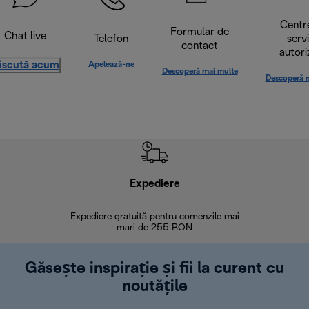
Centr
Formular de
Chat live
Telefon
serv
contact
autori
iscută acum
Apelează-ne
Descoperă mai multe
Descoperă 
Expediere
R
Expediere gratuită pentru comenzile mai
30 de zi
mari de 255 RON
Găsește inspirație și fii la curent cu
noutățile