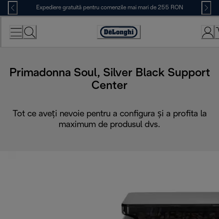
Skip
Expediere gratuită pentru comenzile mai mari de 255 RON
to
Content
Accessibility
Statement
Primadonna Soul, Silver Black Support
Center
Tot ce aveți nevoie pentru a configura și a profita la
maximum de produsul dvs.