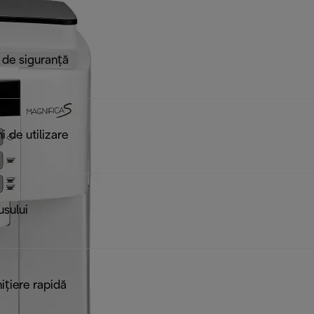
 de siguranță
ni de utilizare
usului
ițiere rapidă