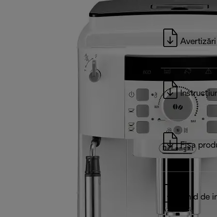
Avertizări
Instrucțiu
Fișa prod
Ghid de in