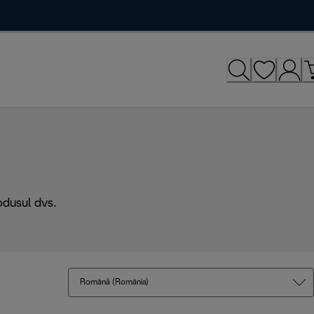
odusul dvs.
Română (România)