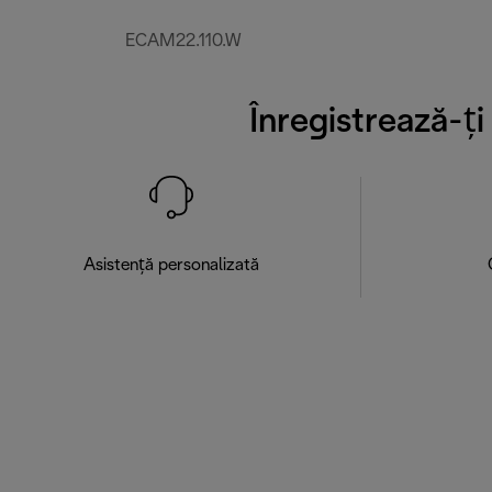
ECAM22.110.W
Înregistrează-ț
Asistență personalizată