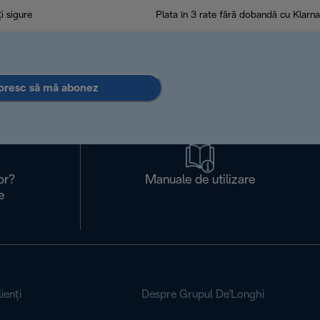
ți sigure
Plata în 3 rate fără dobandă cu Klarna
oresc să mă abonez
or?
Manuale de utilizare
e
ienţi
Despre Grupul De'Longhi