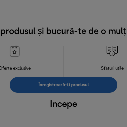
i produsul și bucură-te de o mulț
Oferte exclusive
Sfaturi utile
Înregistrează-ți produsul
Incepe