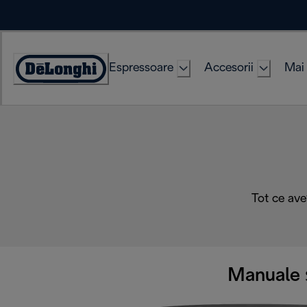
Skip
to
Content
Espressoare
Accesorii
Mai 
Accessibility
Statement
Tot ce ave
Manuale ș