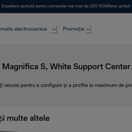
Expediere gratuită pentru comenzile mai mari de 255 RON
Retur gratuit
multe electrocasnice
Promoție
Magnifica S, White Support Center
ți nevoie pentru a configura și a profita la maximum de pr
i multe altele