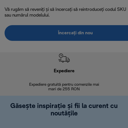
Vă rugăm să reveniți și să încercați să reintroduceți codul SKU
sau numărul modelului.
Încercați din nou
Expediere
R
Expediere gratuită pentru comenzile mai
30 de zi
mari de 255 RON
Găsește inspirație și fii la curent cu
noutățile