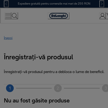
Skip
Expediere gratuită pentru comenzile mai mari de 255 RON
to
Content
Accessibility
Statement
Înapoi
Înregistrați-vă produsul
Înregistrați-vă produsul pentru a debloca o lume de beneficii.
1
2
3
Nu au fost găsite produse