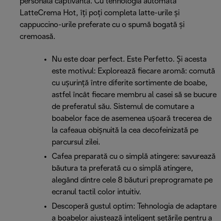
personală captivantă. Cu tehnologia automată
LatteCrema Hot, îți poți completa latte-urile și
cappuccino-urile preferate cu o spumă bogată și
cremoasă.
Nu este doar perfect. Este Perfetto. Și acesta
este motivul: Explorează fiecare aromă: comută
cu ușurință între diferite sortimente de boabe,
astfel încât fiecare membru al casei să se bucure
de preferatul său. Sistemul de comutare a
boabelor face de asemenea ușoară trecerea de
la cafeaua obișnuită la cea decofeinizată pe
parcursul zilei.
Cafea preparată cu o simplă atingere: savurează
băutura ta preferată cu o simplă atingere,
alegând dintre cele 8 băuturi preprogramate pe
ecranul tactil color intuitiv.
Descoperă gustul optim: Tehnologia de adaptare
a boabelor ajustează inteligent setările pentru a