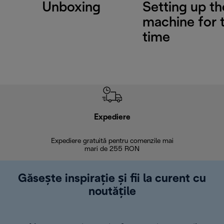
Unboxing
Setting up th
machine for t
time
Expediere
R
Expediere gratuită pentru comenzile mai
30 de zi
mari de 255 RON
Găsește inspirație și fii la curent cu
noutățile