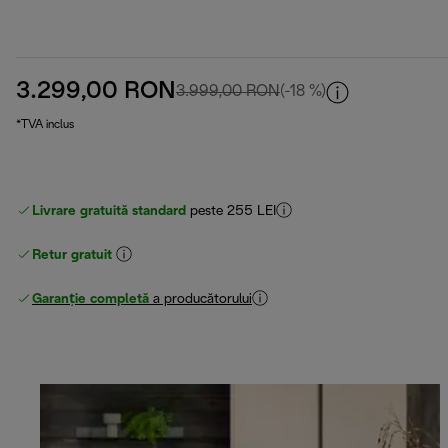
3.299,00 RON
preț inițial 3.999,00 RO
3.999,00 RON
(-18 %)
*TVA inclus
Livrare gratuită standard
peste 255 LEI
Retur gratuit
Garanție completă
a producătorului