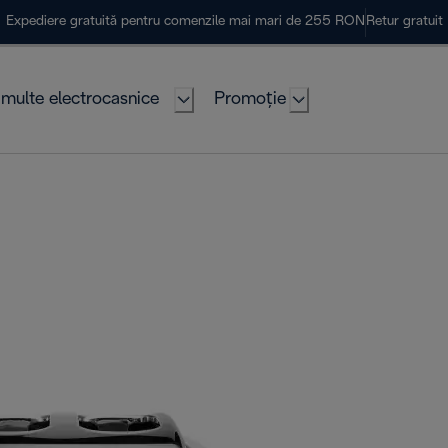
Expediere gratuită pentru comenzile mai mari de 255 RON
Retur gratuit
multe electrocasnice
Promoție