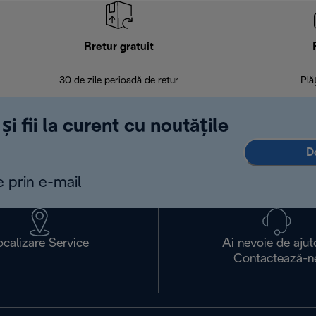
Rretur gratuit
30 de zile perioadă de retur
Plă
și fii la curent cu noutățile
D
e prin e-mail
ocalizare Service
Ai nevoie de ajut
Contactează-n