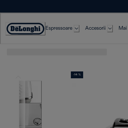
Skip
to
Content
Espressoare
Accesorii
Mai 
Accessibility
Statement
-14 %