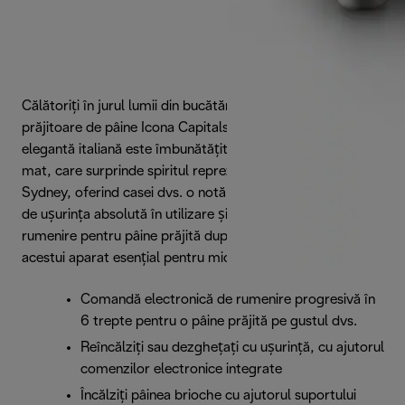
Călătoriți în jurul lumii din bucătăria dvs. cu gama de
prăjitoare de pâine Icona Capitals de la De'Longhi. Forma
elegantă italiană este îmbunătățită de finisajul alb metalic,
mat, care surprinde spiritul reprezentativ al orașului
Sydney, oferind casei dvs. o notă de stil urban. Bucurați-vă
de ușurința absolută în utilizare și cele 6 niveluri de
rumenire pentru pâine prăjită după preferințe cu ajutorul
acestui aparat esențial pentru micul dejun.
Comandă electronică de rumenire progresivă în
6 trepte pentru o pâine prăjită pe gustul dvs.
Reîncălziți sau dezghețați cu ușurință, cu ajutorul
comenzilor electronice integrate
Încălziți pâinea brioche cu ajutorul suportului