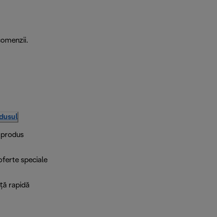
comenzii.
odusul
i produs
 oferte speciale
ță rapidă