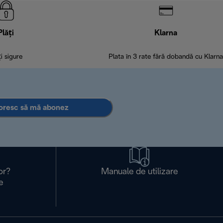
Plăți
Klarna
ți sigure
Plata în 3 rate fără dobandă cu Klarna
oresc să mă abonez
or?
Manuale de utilizare
e