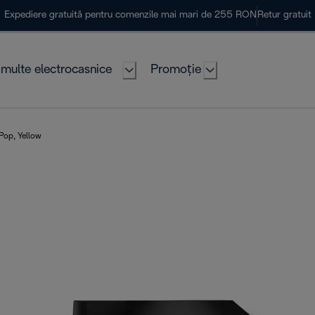
Expediere gratuită pentru comenzile mai mari de 255 RON
Retur gratuit
multe electrocasnice
Promoție
Pop, Yellow