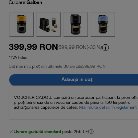
Culoare
:
Galben
399,99 RON
preț inițial 599,99 RON
599,99 RON
(-33 %)
*TVA inclus
Cel mai mic preț din ultimele 30 de zile
399,99 RON
Adaugă în coș
VOUCHER CADOU: cumpără un espressor participant la promoţi
şi poți beneficia de un voucher cadou de până la 150 lei pentru
achiziţionarea capsulelor de cafea.
Mai multe detalii în regulament
Livrare gratuită standard
peste 255 LEI