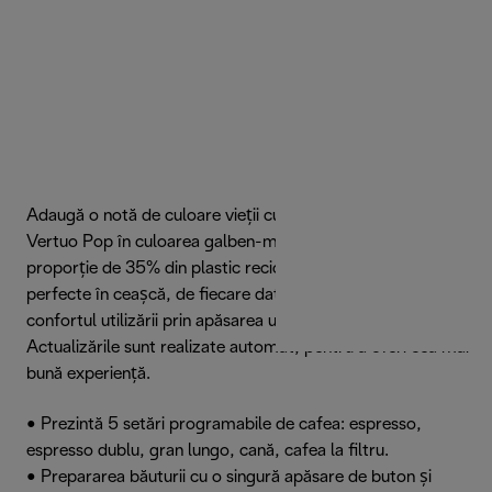
Adaugă o notă de culoare vieții cu aparatul Nespresso
Vertuo Pop în culoarea galben-mango, realizat în
proporție de 35% din plastic reciclat. Obține rezultate
perfecte în ceașcă, de fiecare dată, și bucură-te de
confortul utilizării prin apăsarea unui singur buton.
Actualizările sunt realizate automat, pentru a oferi cea mai
bună experiență.
• Prezintă 5 setări programabile de cafea: espresso,
espresso dublu, gran lungo, cană, cafea la filtru.
• Prepararea băuturii cu o singură apăsare de buton și