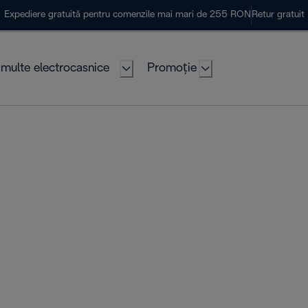
Expediere gratuită pentru comenzile mai mari de 255 RON
Retur gratuit
multe electrocasnice
Promoție