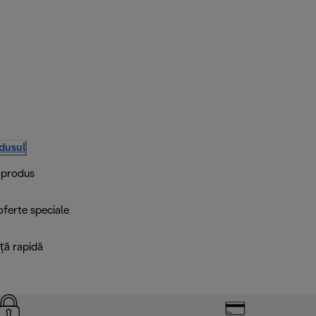
odusul
i produs
 oferte speciale
ță rapidă