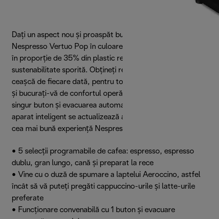
Dați un aspect nou și proaspăt bucătăriei dvs. cu
Nespresso Vertuo Pop în culoarea negru elegant, realizat
în proporție de 35% din plastic reciclat, pentru
sustenabilitate sporită. Obțineți rezultate perfecte în
ceașcă de fiecare dată, pentru toate dimensiunile de cești,
și bucurați-vă de confortul operării prin apăsarea unui
singur buton și evacuarea automată a capsulei. Acest
aparat inteligent se actualizează automat pentru a oferi
cea mai bună experiență Nespresso.
• 5 selecții programabile de cafea: espresso, espresso
dublu, gran lungo, cană și preparat la rece
• Vine cu o duză de spumare a laptelui Aeroccino, astfel
încât să vă puteți pregăti cappuccino-urile și latte-urile
preferate
• Funcționare convenabilă cu 1 buton și evacuare