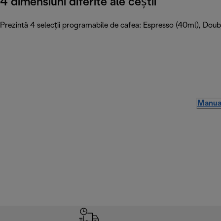
4 dimensiuni diferite ale ceștii
Prezintă 4 selecții programabile de cafea: Espresso (40ml), Do
Manual