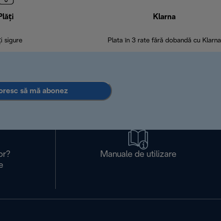
Plăți
Klarna
ți sigure
Plata în 3 rate fără dobandă cu Klarna
oresc să mă abonez
or?
Manuale de utilizare
e