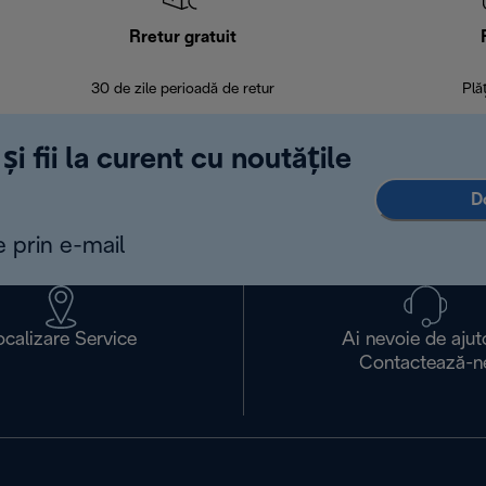
Rretur gratuit
30 de zile perioadă de retur
Plă
și fii la curent cu noutățile
D
e prin e-mail
ocalizare Service
Ai nevoie de ajut
Contactează-n