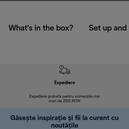
What's in the box?
Set up and 
Expediere
R
Expediere gratuită pentru comenzile mai
30 de zi
mari de 255 RON
Găsește inspirație și fii la curent cu
noutățile