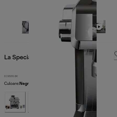
La Specialista Opera
EC9555.BK
Culoare
:
Negru