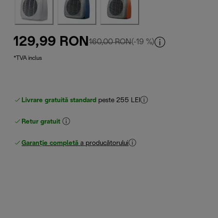
129,99 RON
preț inițial 160,00 RON
160,00 RON
(-19 %)
*TVA inclus
Livrare gratuită standard
peste 255 LEI
Retur gratuit
Garanție completă
a producătorului