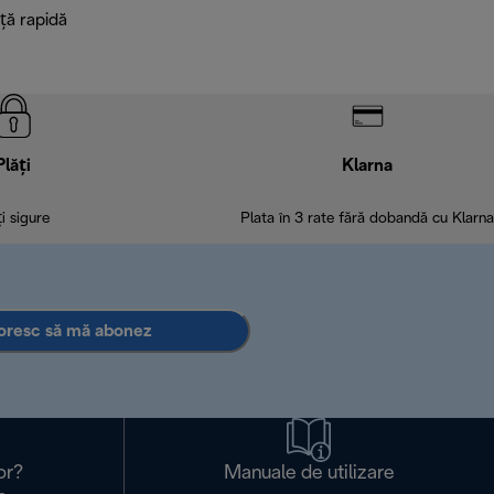
ță rapidă
Plăți
Klarna
ți sigure
Plata în 3 rate fără dobandă cu Klarna
oresc să mă abonez
or?
Manuale de utilizare