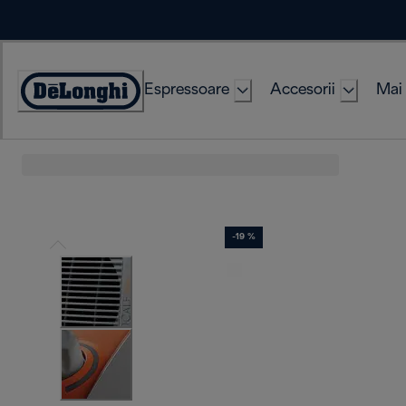
Skip
to
Content
Espressoare
Accesorii
Mai 
Accessibility
Statement
-19 %