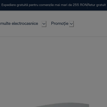
Expediere gratuită pentru comenzile mai mari de 255 RON
Retur gratuit
multe electrocasnice
Promoție