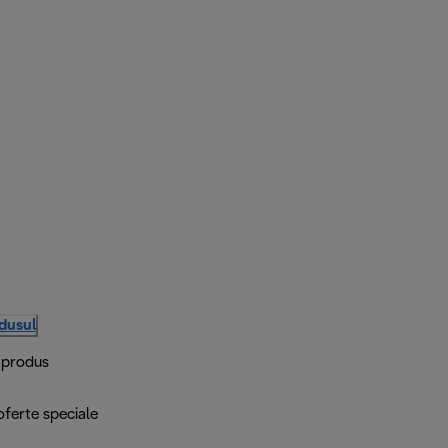
odusul
i produs
 oferte speciale