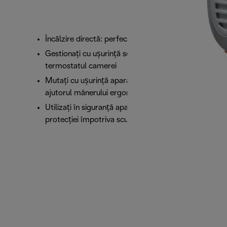
Încălzire directă: perfect ca aerotermă personală
Gestionați cu ușurință setările de alimentare și
termostatul camerei
Mutați cu ușurință aparatul în orice încăpere, cu
ajutorul mânerului ergonomic
Utilizați în siguranță aparatul în baie, datorită
protecției împotriva scurgerilor