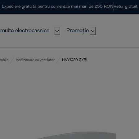
Expediere gratuită pentru comenzile mai mari de 255 RON
Retur gratuit
multe electrocasnice
Promoție
tabile
Încălzitoare cu ventilator
HVY1020 GYBL