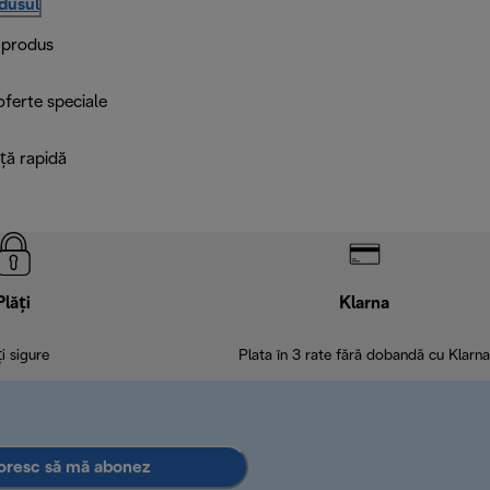
odusul
i produs
 oferte speciale
ță rapidă
Plăți
Klarna
ți sigure
Plata în 3 rate fără dobandă cu Klarna
oresc să mă abonez