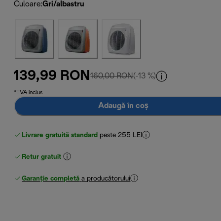
Culoare
:
Gri/albastru
139,99 RON
preț inițial 160,00 RON
160,00 RON
(-13 %)
*TVA inclus
Adaugă în coș
Livrare gratuită standard
peste 255 LEI
Retur gratuit
Garanție completă
a producătorului