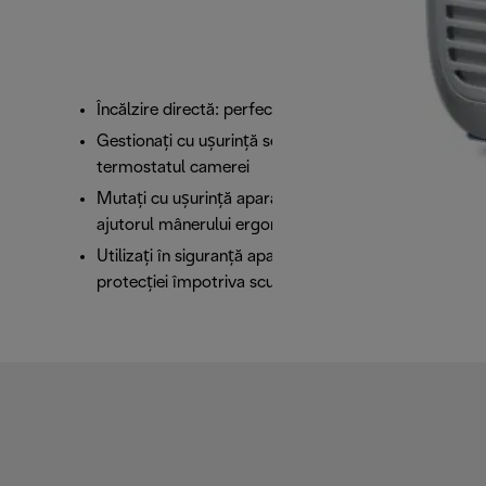
Încălzire directă: perfect ca aerotermă personală
Gestionați cu ușurință setările de alimentare și
termostatul camerei
Mutați cu ușurință aparatul în orice încăpere, cu
ajutorul mânerului ergonomic
Utilizați în siguranță aparatul în baie, datorită
protecției împotriva scurgerilor