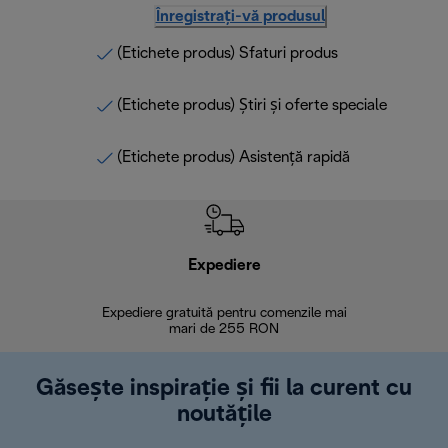
Înregistrați-vă produsul
(Etichete produs) Sfaturi produs
(Etichete produs) Știri și oferte speciale
(Etichete produs) Asistență rapidă
Expediere
R
Expediere gratuită pentru comenzile mai
30 de zi
mari de 255 RON
Găsește inspirație și fii la curent cu
noutățile