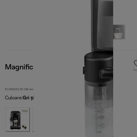
Magnifica Start
ECAM223.61.GB-second
Culoare
:
Gri și negru