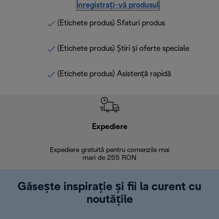
Înregistrați-vă produsul
(Etichete produs) Sfaturi produs
(Etichete produs) Știri și oferte speciale
(Etichete produs) Asistență rapidă
Expediere
R
Expediere gratuită pentru comenzile mai
30 de zi
mari de 255 RON
Găsește inspirație și fii la curent cu
noutățile