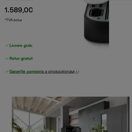
1.589,00 RON
preț inițial 2.489,00 RON
2.489,00 RON
(-36 %)
*TVA inclus
Livrare gratuită standard
peste 255 LEI
Retur gratuit
Garanție completă
a producătorului