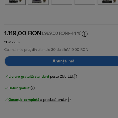
1.119,00 RON
preț inițial 1.989,00 RON
1.989,00 RON
(-44 %)
*TVA inclus
Cel mai mic preț din ultimele 30 de zile
1.119,00 RON
Anunță-mă
Livrare gratuită standard
peste 255 LEI
Retur gratuit
Garanție completă
a producătorului