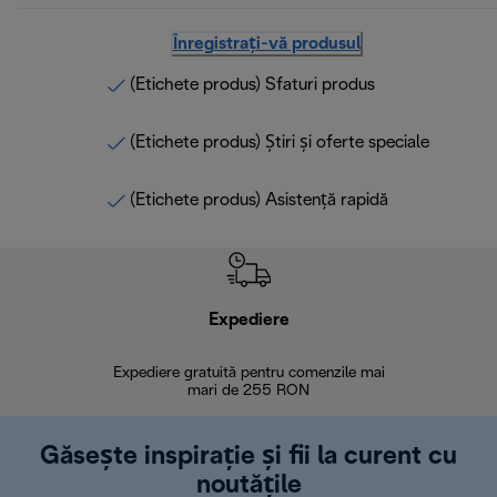
Înregistrați-vă produsul
(Etichete produs) Sfaturi produs
(Etichete produs) Știri și oferte speciale
(Etichete produs) Asistență rapidă
Expediere
R
Expediere gratuită pentru comenzile mai
30 de zi
mari de 255 RON
Găsește inspirație și fii la curent cu
noutățile