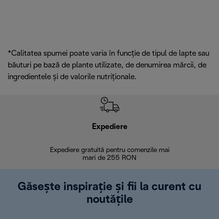
*Calitatea spumei poate varia în funcție de tipul de lapte sau
băuturi pe bază de plante utilizate, de denumirea mărcii, de
ingredientele și de valorile nutriționale.
Expediere
R
Expediere gratuită pentru comenzile mai
30 de zi
mari de 255 RON
Găsește inspirație și fii la curent cu
noutățile