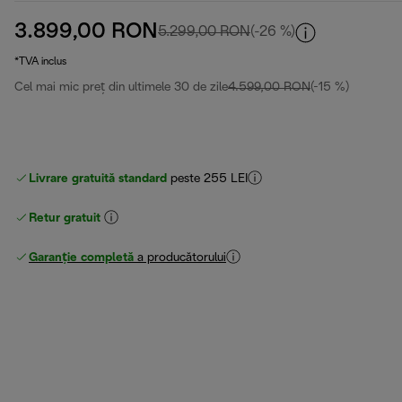
3.899,00 RON
preț inițial 5.299,00 RO
5.299,00 RON
(-26 %)
*TVA inclus
Cel mai mic preț din ultimele 30 de zile
4.599,00 RON
(-15 %)
Livrare gratuită standard
peste 255 LEI
Retur gratuit
Garanție completă
a producătorului