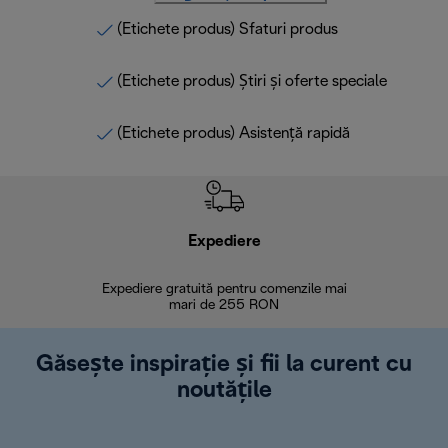
(Etichete produs) Sfaturi produs
(Etichete produs) Știri și oferte speciale
(Etichete produs) Asistență rapidă
Expediere
R
Expediere gratuită pentru comenzile mai
30 de zi
mari de 255 RON
Găsește inspirație și fii la curent cu
noutățile