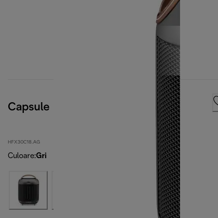
Capsule
HFX30C18.AG
Culoare
:
Gri