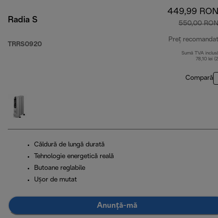
449,99 RO
Radia S
550,00 RO
Preț recomanda
TRRS0920
Sumă TVA inclus
78,10 lei (
Compară
Căldură de lungă durată
Tehnologie energetică reală
Butoane reglabile
Ușor de mutat
Anunță-mă