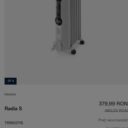
-21 %
RADIAS
379,99 RON
Radia S
480,00 RON
Preț recomandat
TRRS0715