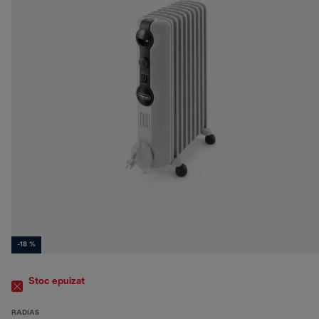
-18 %
Stoc epuizat
RADIAS