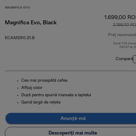
MAGNIFICA EVO
1.699,00 R
Magnifica Evo, Black
2.199,00 R
Preț recomand
ECAM290.21.B
Sumă TVA inclus
294,87 lei (
Compară
Cea mai proaspătă cafea
Afișaj color
Duză pentru spumă manuala a laptelui
Gamă largă de rețete
Anunță-mă
Descoperiți mai multe