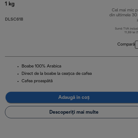
1 kg
Cel mai mic p
din ultimele 30
DLSC618
Sumă TVA inclus
11,89 lei (
Compară
Boabe 100% Arabica
Direct de la boabe la ceașca de cafea
Cafea proaspătă
Adaugă în coș
Descoperiți mai multe