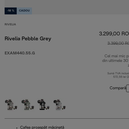
-18 %
CADOU
RIVELIA
3.299,00 R
Rivelia Pebble Grey
3.399,00 
EXAM440.55.G
Cel mai mic p
din ultimele 30
Sumă TVA inclus
572,55 lei (
Compară
Cafea proaspăt măcinată