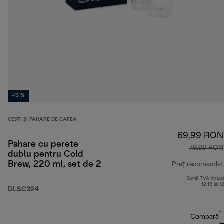
-13 %
CEȘTI ȘI PAHARE DE CAFEA
69,99 RON
Pahare cu perete
79,99 RON
dublu pentru Cold
Brew, 220 ml, set de 2
Preț recomandat
Sumă TVA inclus
12,15 lei (
DLSC324
Compară