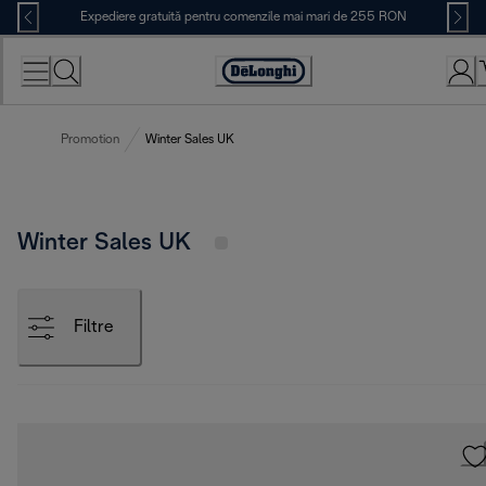
Skip
Expediere gratuită pentru comenzile mai mari de 255 RON
to
Content
Accessibility
Statement
Promotion
Winter Sales UK
Winter Sales UK
Filtre