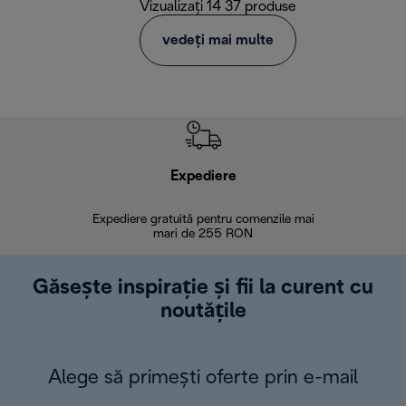
Vizualizați 14 37 produse
vedeți mai multe
Expediere
R
Expediere gratuită pentru comenzile mai
30 de zi
mari de 255 RON
Găsește inspirație și fii la curent cu
noutățile
Alege să primești oferte prin e-mail