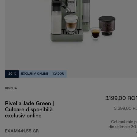
-20 %
EXCLUSIV ONLINE
CADOU
RIVELIA
3.199,00 RO
Rivelia Jade Green |
3.399,00 
Culoare disponibilă
exclusiv online
Cel mai mic p
din ultimele 30
EXAM441.55.GR