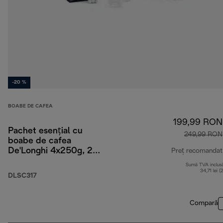
-20 %
BOABE DE CAFEA
199,99 RON
Pachet esențial cu
249,99 RON
boabe de cafea
De'Longhi 4x250g, 2
Preț recomandat
pahare pentru
Sumă TVA inclus
Cappuccino și filtru de
34,71 lei (
DLSC317
apă
Compară