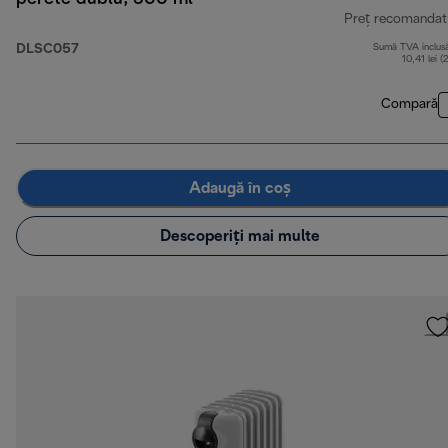
Preț recomandat
DLSC057
Sumă TVA inclus
10,41 lei (
Compară
Adaugă în coș
Descoperiți mai multe