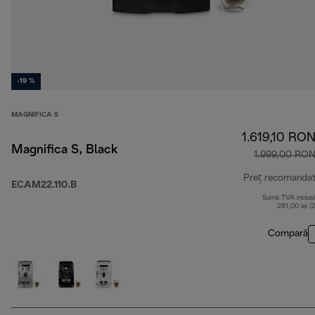
-19 %
MAGNIFICA S
1.619,10 RO
Magnifica S, Black
1.999,00 RO
Preț recomanda
ECAM22.110.B
Sumă TVA inclus
281,00 lei (
Compară