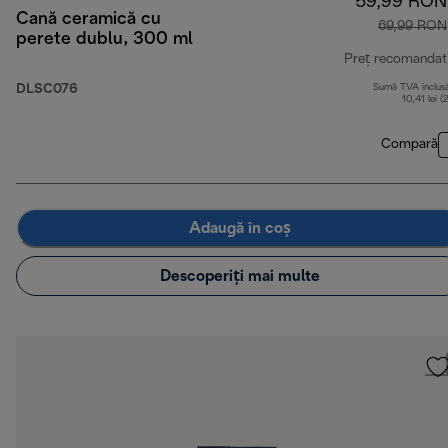
59,99 RON
Cană ceramică cu
69,99 RON
perete dublu, 300 ml
Preț recomandat
DLSC076
Sumă TVA inclus
10,41 lei (
Compară
Adaugă în coș
Descoperiți mai multe