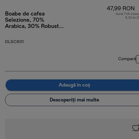
47,99 RON
Boabe de cafea
Sumă TVA inclus
8,33 lei (
Selezione, 70%
Arabica, 30% Robusta,
250 g
DLSC601
Compară
Adaugă în coș
Descoperiți mai multe