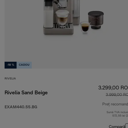
-18 %
CADOU
RIVELIA
3.299,00 R
Rivelia Sand Beige
3.999,00 R
Preț recomand
EXAM440.55.BG
Sumă TVA inclus
572,55 lei (
Compară