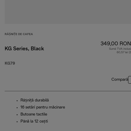
RÂȘNIȚE DE CAFEA
349,00 RON
KG Series, Black
Sumă TVA inclus
60,57 lei (
KG79
Compară
Râșniță durabilă
16 setări pentru măcinare
Butoane tactile
Până la 12 cești