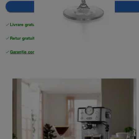
Adaugă în coș
Livrare gratuită standard
peste 255 LEI
Retur gratuit
Garanție completă
a producătorului