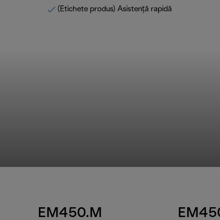
(Etichete produs) Asistență rapidă
EM450.M
EM45