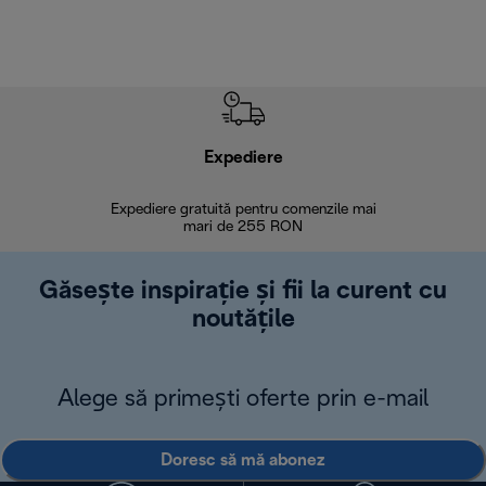
Expediere
R
Expediere gratuită pentru comenzile mai
30 de zi
mari de 255 RON
Găsește inspirație și fii la curent cu
noutățile
Alege să primești oferte prin e-mail
Doresc să mă abonez