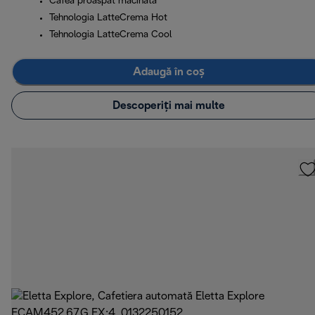
Cafea proaspăt măcinată
Tehnologia LatteCrema Hot
Tehnologia LatteCrema Cool
Adaugă în coș
Descoperiți mai multe