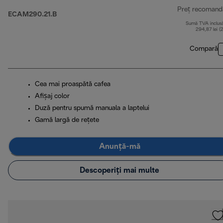
Preț recomand
ECAM290.21.B
Sumă TVA inclus
294,87 lei (
Compară
Cea mai proaspătă cafea
Afișaj color
Duză pentru spumă manuala a laptelui
Gamă largă de rețete
Anunță-mă
Descoperiți mai multe