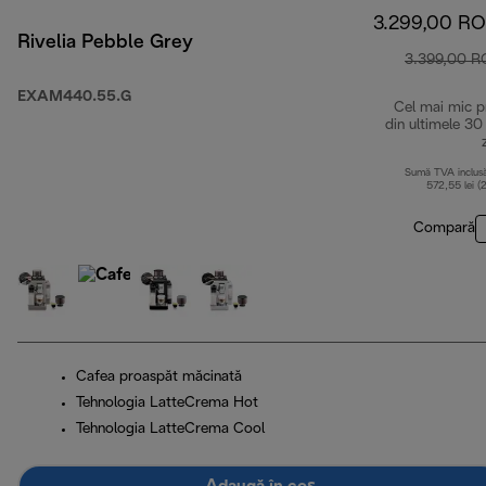
3.299,00 R
Rivelia Pebble Grey
3.399,00 
EXAM440.55.G
Cel mai mic p
din ultimele 30
Sumă TVA inclus
572,55 lei (
Compară
Cafea proaspăt măcinată
Tehnologia LatteCrema Hot
Tehnologia LatteCrema Cool