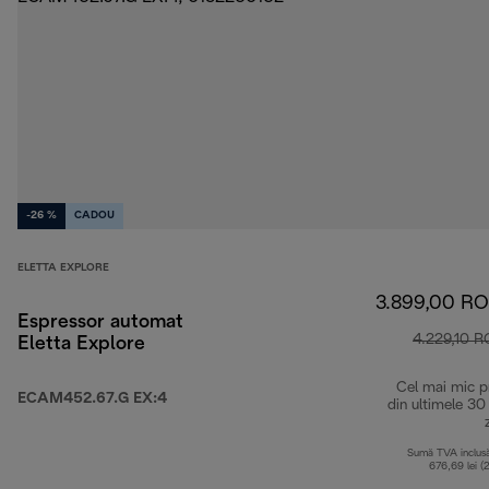
-26 %
CADOU
ELETTA EXPLORE
3.899,00 R
Espressor automat
4.229,10 
Eletta Explore
Cel mai mic p
ECAM452.67.G EX:4
din ultimele 30
Sumă TVA inclus
676,69 lei (