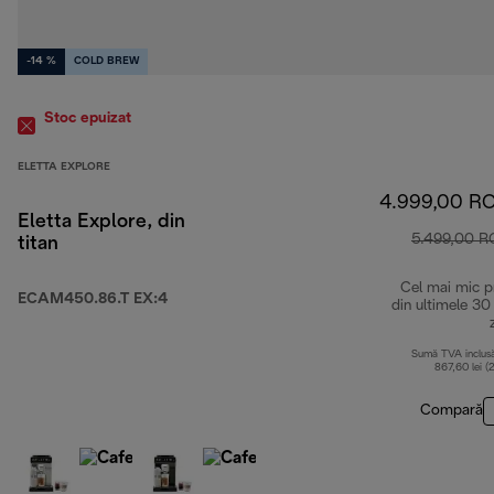
-14 %
COLD BREW
Stoc epuizat
ELETTA EXPLORE
4.999,00 R
Eletta Explore, din
5.499,00 
titan
Cel mai mic p
ECAM450.86.T EX:4
din ultimele 30
Sumă TVA inclus
867,60 lei (
Compară