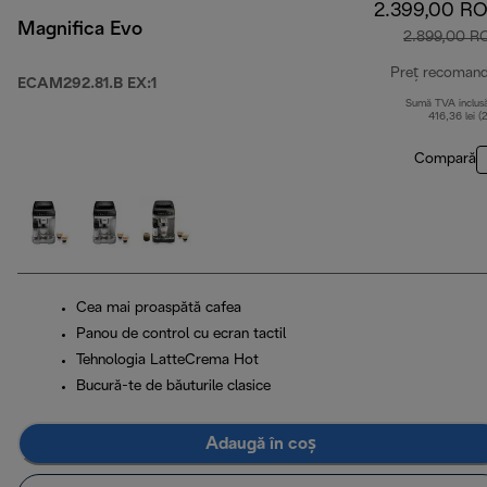
2.399,00 R
Magnifica Evo
2.899,00 R
Preț recoman
ECAM292.81.B EX:1
Sumă TVA inclus
416,36 lei (
Compară
Cea mai proaspătă cafea
Panou de control cu ecran tactil
Tehnologia LatteCrema Hot
Bucură-te de băuturile clasice
Adaugă în coș