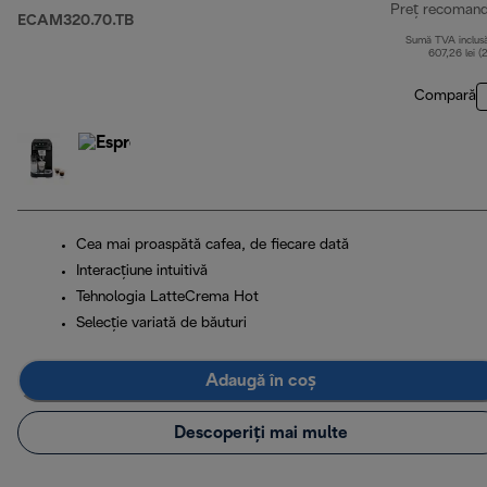
Preț recoman
ECAM320.70.TB
Sumă TVA inclus
607,26 lei (
Compară
Cea mai proaspătă cafea, de fiecare dată
Interacțiune intuitivă
Tehnologia LatteCrema Hot
Selecție variată de băuturi
Adaugă în coș
Descoperiți mai multe