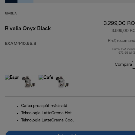
RIVELIA
3.299,00 R
Rivelia Onyx Black
3.999,00 R
Preț recomand
EXAM440.55.B
Sumă TVA inclus
572,55 lei (
Compară
Cafea proaspăt măcinată
Tehnologia LatteCrema Hot
Tehnologia LatteCrema Cool