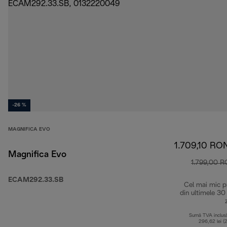
-26 %
MAGNIFICA EVO
1.709,10 RO
Magnifica Evo
1.799,00 
ECAM292.33.SB
Cel mai mic p
din ultimele 30
Sumă TVA inclus
296,62 lei (