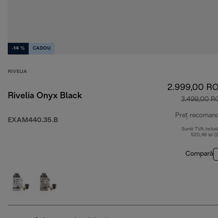
-14 %
CADOU
RIVELIA
2.999,00 R
Rivelia Onyx Black
3.499,00 R
Preț recoman
EXAM440.35.B
Sumă TVA inclus
520,49 lei (
Compară