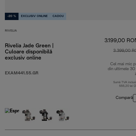
-20 %
EXCLUSIV ONLINE
CADOU
RIVELIA
3.199,00 RO
Rivelia Jade Green |
3.399,00 
Culoare disponibilă
exclusiv online
Cel mai mic p
din ultimele 30
EXAM441.55.GR
Sumă TVA inclus
555,20 lei (
Compară