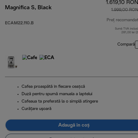
1.619,10 RO
Magnifica S, Black
1.999,00 RO
Preț recomanda
ECAM22.110.B
Sumă TVA inclus
281,00 lei (
Compară
Cafea proaspătă în fiecare ceașcă
Duză pentru spumă manuala a laptelui
Cafeaua ta preferată la o simplă atingere
Curăţare uşoară
Adaugă în coș