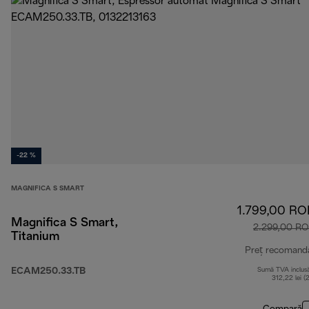
-22 %
MAGNIFICA S SMART
1.799,00 R
Magnifica S Smart,
2.299,00 R
Titanium
Preț recomand
ECAM250.33.TB
Sumă TVA inclus
312,22 lei (