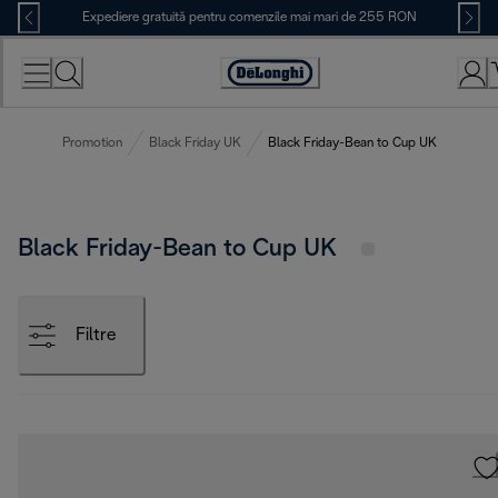
Skip
Expediere gratuită pentru comenzile mai mari de 255 RON
to
Content
Accessibility
Statement
Promotion
Black Friday UK
Black Friday-Bean to Cup UK
Black Friday-Bean to Cup UK
Filtre