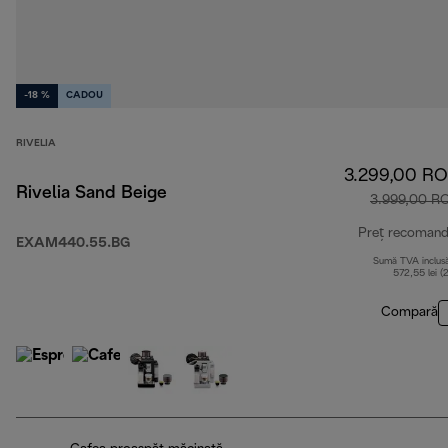
-18 %
CADOU
RIVELIA
3.299,00 R
Rivelia Sand Beige
3.999,00 R
Preț recomand
EXAM440.55.BG
Sumă TVA inclus
572,55 lei (
Compară