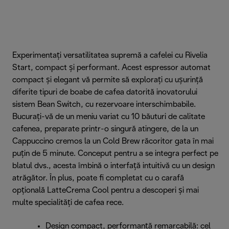
Experimentați versatilitatea supremă a cafelei cu Rivelia
Start, compact și performant. Acest espressor automat
compact și elegant vă permite să explorați cu ușurință
diferite tipuri de boabe de cafea datorită inovatorului
sistem Bean Switch, cu rezervoare interschimbabile.
Bucurați-vă de un meniu variat cu 10 băuturi de calitate
cafenea, preparate printr-o singură atingere, de la un
Cappuccino cremos la un Cold Brew răcoritor gata în mai
puțin de 5 minute. Conceput pentru a se integra perfect pe
blatul dvs., acesta îmbină o interfață intuitivă cu un design
atrăgător. În plus, poate fi completat cu o carafă
opțională LatteCrema Cool pentru a descoperi și mai
multe specialități de cafea rece.
Design compact, performanță remarcabilă: cel