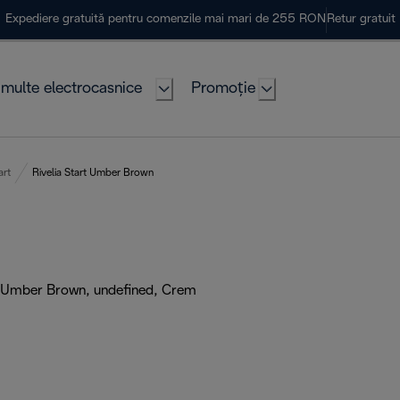
Expediere gratuită pentru comenzile mai mari de 255 RON
Retur gratuit
multe electrocasnice
Promoție
art
Rivelia Start Umber Brown