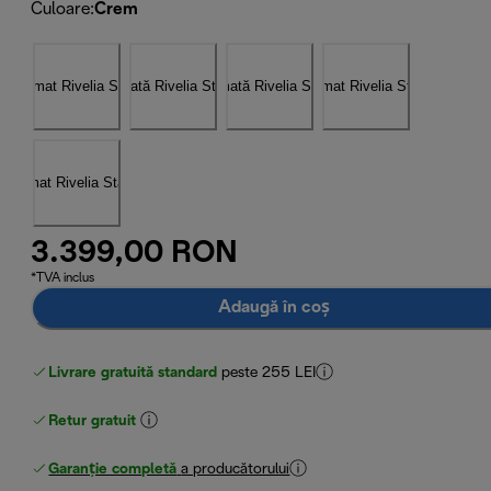
Culoare
:
Crem
3.399,00 RON
*TVA inclus
Adaugă în coș
Livrare gratuită standard
peste 255 LEI
Retur gratuit
Garanție completă
a producătorului