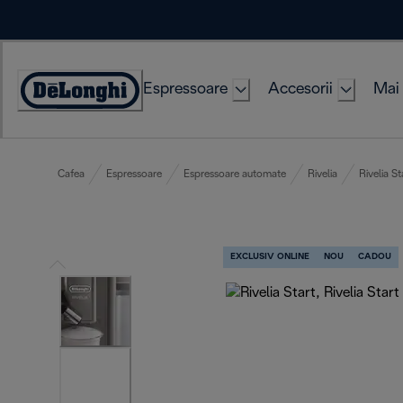
Skip
to
Content
Espressoare
Accesorii
Mai 
Accessibility
Statement
Cafea
Espressoare
Espressoare automate
Rivelia
Rivelia St
EXCLUSIV ONLINE
NOU
CADOU