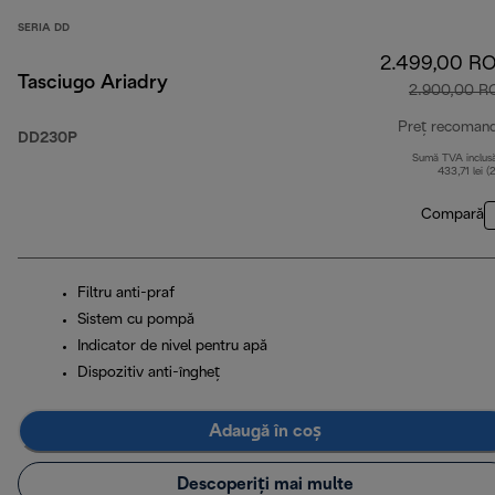
SERIA DD
2.499,00 R
Tasciugo Ariadry
2.900,00 R
Preț recoman
DD230P
Sumă TVA inclus
433,71 lei (
Compară
Filtru anti-praf
Sistem cu pompă
Indicator de nivel pentru apă
Dispozitiv anti-îngheț
Adaugă în coș
Descoperiți mai multe