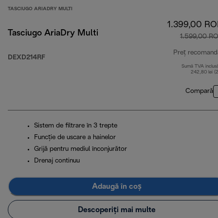
TASCIUGO ARIADRY MULTI
1.399,00 R
Tasciugo AriaDry Multi
1.599,00 R
Preț recomand
DEXD214RF
Sumă TVA inclus
242,80 lei (
Compară
Sistem de filtrare în 3 trepte
Funcție de uscare a hainelor
Grijă pentru mediul înconjurător
Drenaj continuu
Adaugă în coș
Descoperiți mai multe