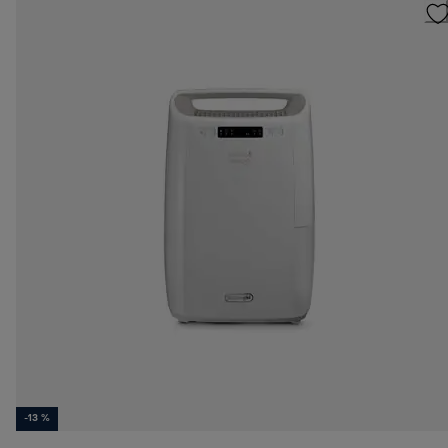
-13 %