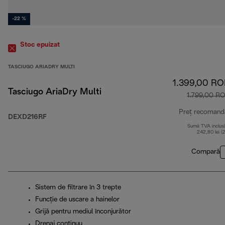
-22 %
Stoc epuizat
TASCIUGO ARIADRY MULTI
1.399,00 R
Tasciugo AriaDry Multi
1.799,00 R
Preț recomand
DEXD216RF
Sumă TVA inclus
242,80 lei (
Compară
Sistem de filtrare în 3 trepte
Funcție de uscare a hainelor
Grijă pentru mediul înconjurător
Drenaj continuu