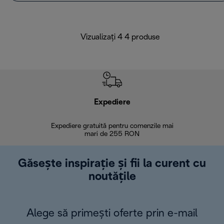
Vizualizați 4 4 produse
Expediere
R
Expediere gratuită pentru comenzile mai
30 de zi
mari de 255 RON
Găsește inspirație și fii la curent cu
noutățile
Alege să primești oferte prin e-mail