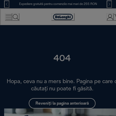
Skip
Expediere gratuită pentru comenzile mai mari de 255 RON
to
Content
Accessibility
Statement
404
Hopa, ceva nu a mers bine. Pagina pe care 
căutați nu poate fi găsită.
Reveniți la pagina anterioară