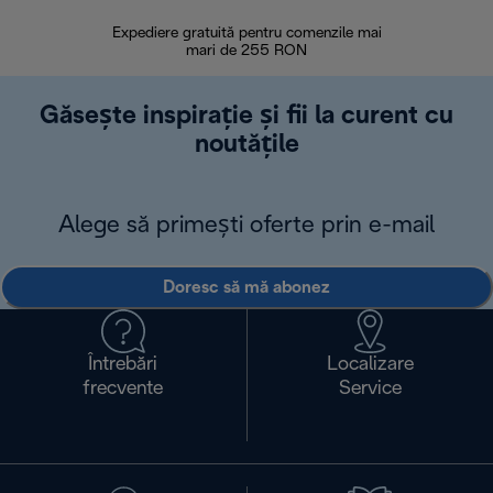
Expediere gratuită pentru comenzile mai
30 de zi
mari de 255 RON
Găsește inspirație și fii la curent cu
noutățile
Alege să primești oferte prin e-mail
Doresc să mă abonez
Întrebări
Localizare
frecvente
Service