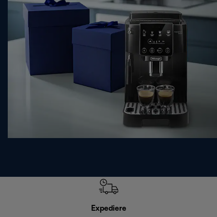
Expediere
R