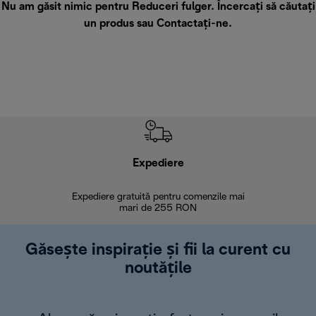
Nu am găsit nimic pentru Reduceri fulger. Încercați să căutați
un produs sau
Contactați-ne
.
Expediere
R
Expediere gratuită pentru comenzile mai
30 de zi
mari de 255 RON
Găsește inspirație și fii la curent cu
noutățile