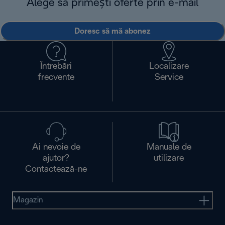
Alege să primești oferte prin e-mail
Doresc să mă abonez
Întrebări
Localizare
frecvente
Service
Ai nevoie de
Manuale de
ajutor?
utilizare
Contactează-ne
Magazin