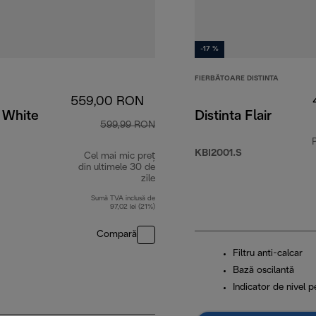
-17 %
FIERBĂTOARE DISTINTA
559,00 RON
, White
Distinta Flair
599,99 RON
KBI2001.S
Cel mai mic preț
din ultimele 30 de
zile
 RON
Sumă TVA inclusă de
97,02 lei (21%)
Compară
Filtru anti-calcar
Bază oscilantă
Indicator de nivel 