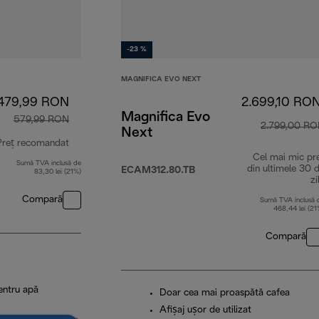
-23 %
MAGNIFICA EVO NEXT
479,99 RON
2.699,10 RO
Magnifica Evo
579,99 RON
2.799,00 R
Next
Preț recomandat
Cel mai mic pr
Sumă TVA inclusă de
preț inițial 579,99 RON
din ultimele 30 
ECAM312.80.TB
83,30 lei (21%)
zi
Compară
Sumă TVA inclusă 
468,44 lei (21
Compară
pentru apă
Doar cea mai proaspătă cafea
Afișaj ușor de utilizat