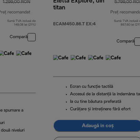
Eletta Explore, din
1.299,00 RON
5.799,00 R
titan
Preț recomandat
Preț recomand
Sumă TVA inclusă de
Sumă TVA inclusă 
preț inițial 1.299,00 RON
ECAM450.86.T EX:4
149,08 lei (21%)
867,60 lei (21
Compară
Compară
Ecran cu funcție tactilă
Accesul de la distanță la îndemâna ta
Ia cu tine băutura preferată
Curățare și întreținere fără efort
de spumare a
uri
Adaugă în coș
 două niveluri