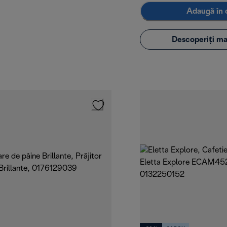
Adaugă în 
Descoperiți ma