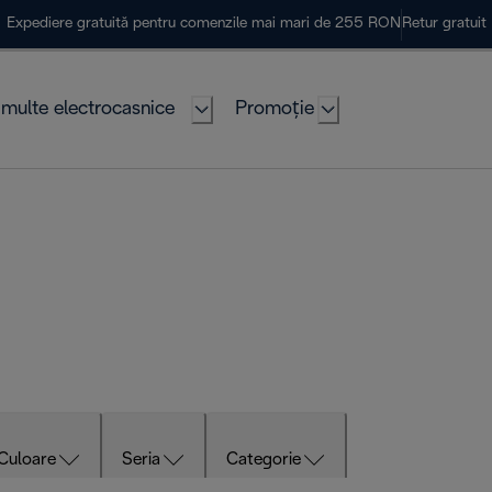
Expediere gratuită pentru comenzile mai mari de 255 RON
Retur gratuit
multe electrocasnice
Promoție
Culoare
Seria
Categorie