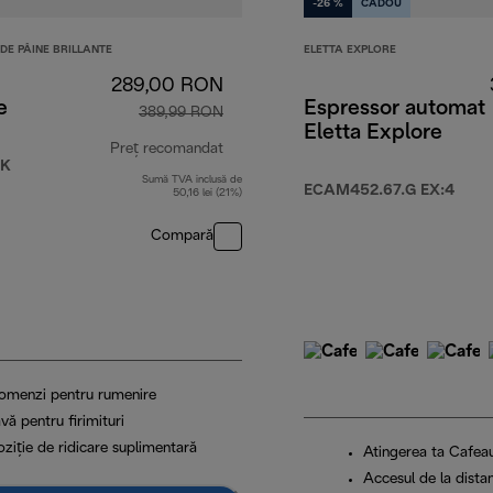
-26 %
CADOU
DE PÂINE BRILLANTE
ELETTA EXPLORE
289,00 RON
e
Espressor automat
389,99 RON
Eletta Explore
Preț recomandat
BK
Sumă TVA inclusă de
 RON
preț inițial 389,99 RON
ECAM452.67.G EX:4
50,16 lei (21%)
Compară
omenzi pentru rumenire
vă pentru firimituri
ziţie de ridicare suplimentară
Atingerea ta Cafeaua
Accesul de la dista