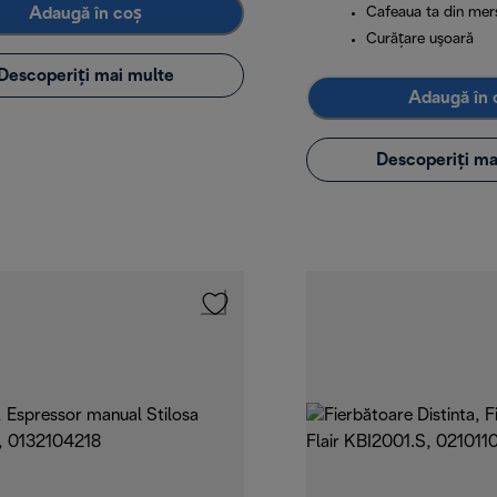
Adaugă în coș
Cafeaua ta din mer
Curăţare uşoară
Descoperiți mai multe
Adaugă în 
Descoperiți ma