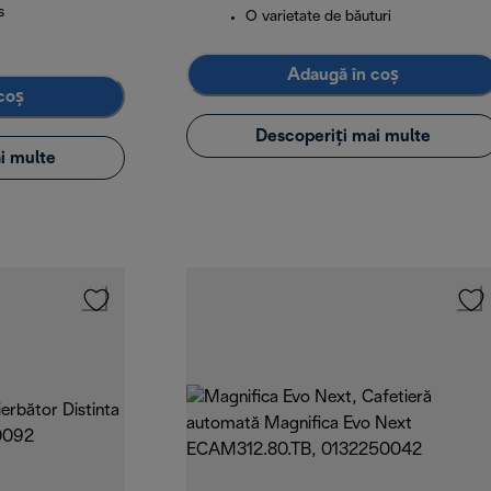
s
O varietate de băuturi
Adaugă în coș
coș
Descoperiți mai multe
i multe