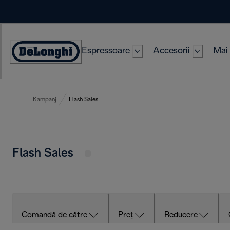
Skip
to
Content
Espressoare
Accesorii
Mai 
Accessibility
Statement
Kampanj
Flash Sales
Flash Sales
Comandă de către
Preț
Reducere