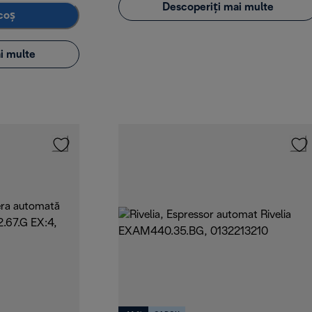
Descoperiți mai multe
coș
i multe