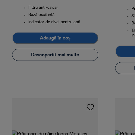
Filtru anti-calcar
Pr
Bază oscilantă
S
Indicator de nivel pentru apă
Bo
Ta
în
Adaugă în coș
Descoperiți mai multe