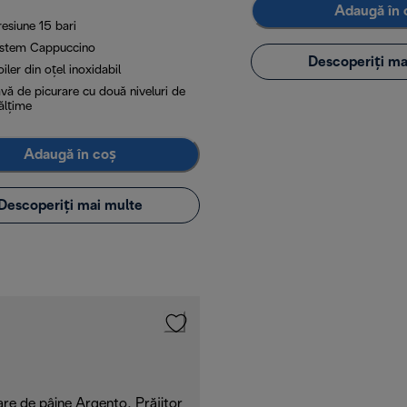
Adaugă în 
esiune 15 bari
istem Cappuccino
Descoperiți ma
iler din oțel inoxidabil
vă de picurare cu două niveluri de
ălțime
Adaugă în coș
Descoperiți mai multe