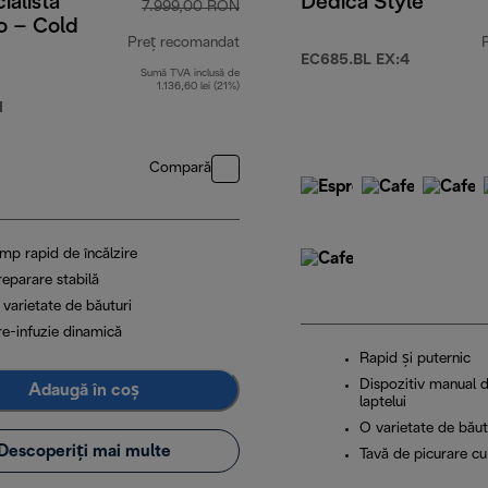
ialista
Dedica Style
7.999,00 RON
o – Cold
Preț recomandat
EC685.BL EX:4
Sumă TVA inclusă de
9,00 RON
preț inițial 7.999,00 RON
1.136,60 lei (21%)
M
Compară
mp rapid de încălzire
reparare stabilă
 varietate de băuturi
re-infuzie dinamică
Rapid și puternic
Dispozitiv manual 
Adaugă în coș
laptelui
O varietate de băut
Descoperiți mai multe
Tavă de picurare cu