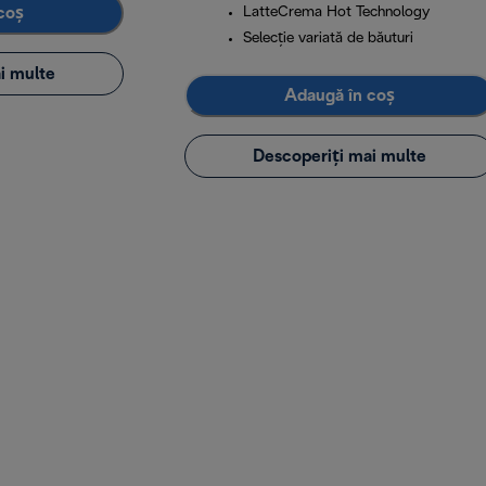
coș
LatteCrema Hot Technology
Selecție variată de băuturi
i multe
Adaugă în coș
Descoperiți mai multe