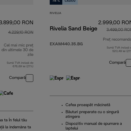
-14 %
CADOU
RIVELIA
3.899,00 RON
2.999,00 RO
Rivelia Sand Beige
3.499,00 RO
4.229,10 RON
Preț recomand
EXAM440.35.BG
Cel mai mic preț
Sumă TVA inclusă 
din ultimele 30 de
520,49 lei (21
zile
Compară
Sumă TVA inclusă de
676,69 lei (21%)
Compară
Cafea proaspăt măcinată
Băuturi preparate cu o singură
atingere
 ta În felul tău
Dispozitiv manual de spumare a
nță la îndemâna ta
laptelui