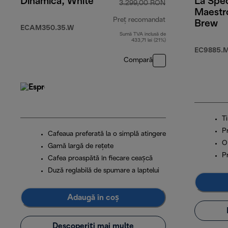
Dinamica, White
La Spec
3.299,00 RON
Maestr
Preț recomandat
Brew
ECAM350.35.W
Sumă TVA inclusă de
preț inițial 3.29
433,71 lei (21%)
EC9885.
Compară
Ti
P
Cafeaua preferată la o simplă atingere
O
Gamă largă de rețete
P
Cafea proaspătă în fiecare ceașcă
Duză reglabilă de spumare a laptelui
Adaugă în coș
Descoperiți mai multe