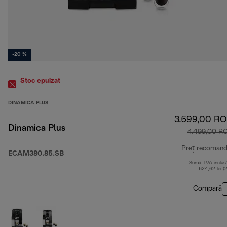
-20 %
Stoc epuizat
DINAMICA PLUS
3.599,00 R
Dinamica Plus
4.499,00 R
Preț recomand
ECAM380.85.SB
Sumă TVA inclus
624,62 lei (
Compară