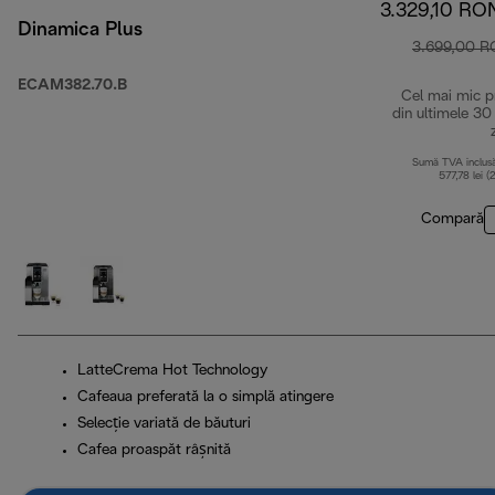
3.329,10 RO
Dinamica Plus
3.699,00 
ECAM382.70.B
Cel mai mic p
din ultimele 30
Sumă TVA inclus
577,78 lei (
Compară
LatteCrema Hot Technology
Cafeaua preferată la o simplă atingere
Selecție variată de băuturi
Cafea proaspăt râșnită