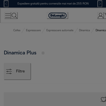
Skip
Expediere gratuită pentru comenzile mai mari de 255 RON
to
Content
Accessibility
Statement
Cafea
Espressoare
Espressoare automate
Dinamica
Dinamica
Dinamica Plus
Filtre