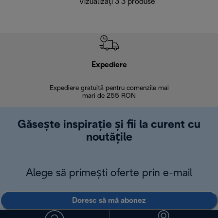
Vizualizați 3 3 produse
Expediere
R
Expediere gratuită pentru comenzile mai
30 de zi
mari de 255 RON
Găsește inspirație și fii la curent cu
noutățile
Alege să primești oferte prin e-mail
Doresc să mă abonez