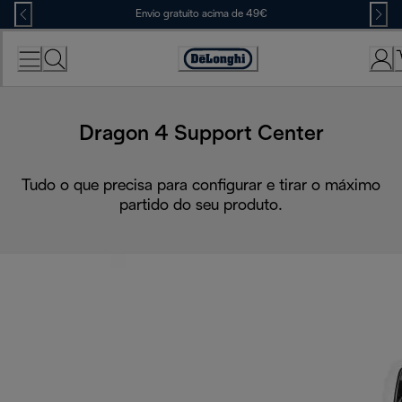
Skip
Envio gratuito acima de 49€
to
Content
Accessibility
Statement
Dragon 4 Support Center
Tudo o que precisa para configurar e tirar o máximo
partido do seu produto.