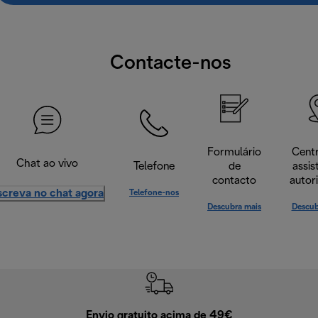
Contacte-nos
Formulário
Cent
Chat ao vivo
Telefone
de
assis
contacto
autor
screva no chat agora
Telefone-nos
Descubra mais
Descub
Envio gratuito acima de 49€
Devol