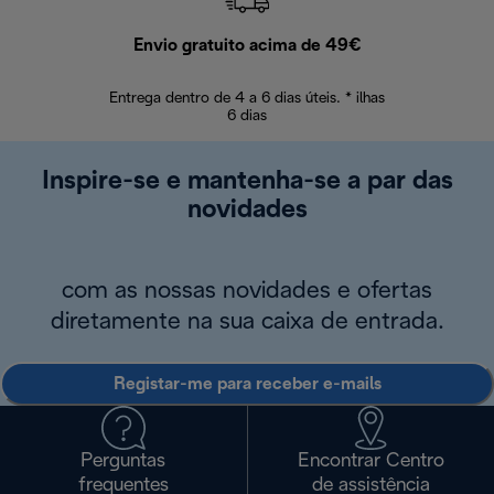
Envio gratuito acima de 49€
Devol
Entrega dentro de 4 a 6 dias úteis. * ilhas
Devoluções sem
6 dias
Inspire-se e mantenha-se a par das
novidades
com as nossas novidades e ofertas
diretamente na sua caixa de entrada.
Registar-me para receber e-mails
Perguntas
Encontrar Centro
frequentes
de assistência