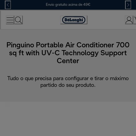
Skip
Envio gratuito acima de 49€
to
Content
Accessibility
Statement
Pinguino Portable Air Conditioner 700
sq ft with UV-C Technology Support
Center
Tudo o que precisa para configurar e tirar o máximo
partido do seu produto.