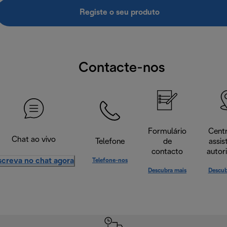
Registe o seu produto
Contacte-nos
Formulário
Cent
Chat ao vivo
Telefone
de
assis
contacto
autor
screva no chat agora
Telefone-nos
Descubra mais
Descub