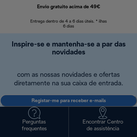
Envio gratuito acima de 49€
Devol
Entrega dentro de 4 a 6 dias úteis. * ilhas
Devoluções sem
6 dias
Inspire-se e mantenha-se a par das
novidades
com as nossas novidades e ofertas
diretamente na sua caixa de entrada.
Registar-me para receber e-mails
Perguntas
Encontrar Centro
frequentes
de assistência