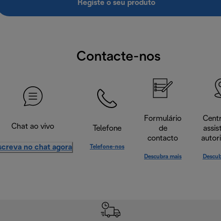
Registe o seu produto
Contacte-nos
Formulário
Cent
Chat ao vivo
Telefone
de
assis
contacto
autor
screva no chat agora
Telefone-nos
Descubra mais
Descub