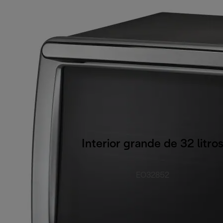
Interior grande de 32 litro
EO32852