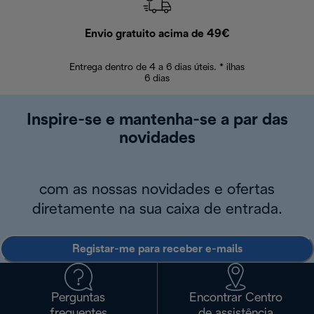
Envio gratuito acima de 49€
Devol
Entrega dentro de 4 a 6 dias úteis. * ilhas
Devoluções sem
6 dias
Inspire-se e mantenha-se a par das
novidades
com as nossas novidades e ofertas
diretamente na sua caixa de entrada.
Registar-me para receber e-mails
Perguntas
Encontrar Centro
frequentes
de assistência