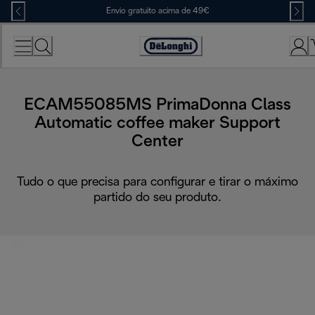
Skip
Envio gratuito acima de 49€
to
Content
Accessibility
Statement
ECAM55085MS PrimaDonna Class
Automatic coffee maker Support
Center
Tudo o que precisa para configurar e tirar o máximo
partido do seu produto.