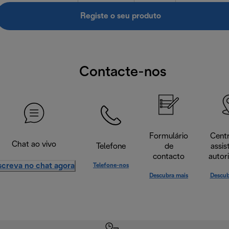
Registe o seu produto
Contacte-nos
Formulário
Cent
Chat ao vivo
Telefone
de
assis
contacto
autor
screva no chat agora
Telefone-nos
Descubra mais
Descub