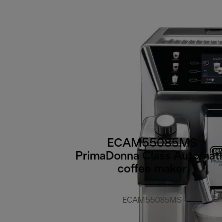
ECAM55085MS
PrimaDonna Class Automat
coffee maker
ECAM55085MS