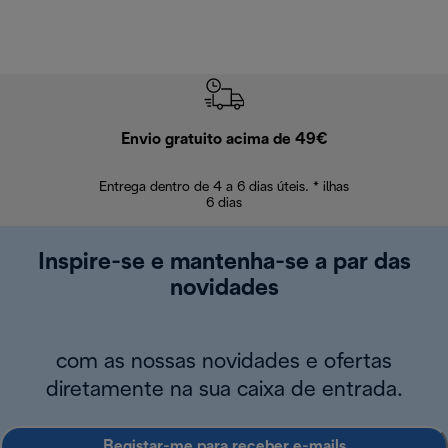
Envio gratuito acima de 49€
Devol
Entrega dentro de 4 a 6 dias úteis. * ilhas
Devoluções sem
6 dias
Inspire-se e mantenha-se a par das
novidades
com as nossas novidades e ofertas
diretamente na sua caixa de entrada.
Registar-me para receber e-mails