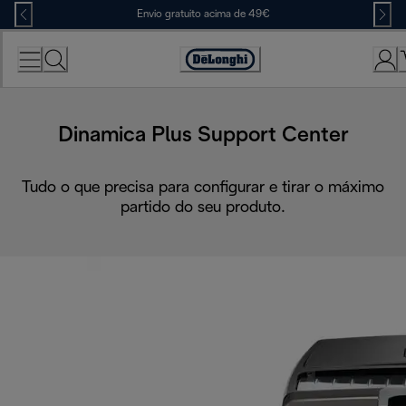
Skip
Envio gratuito acima de 49€
to
Content
Accessibility
Statement
Dinamica Plus Support Center
Tudo o que precisa para configurar e tirar o máximo
partido do seu produto.