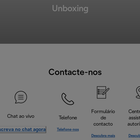
Unboxing
Contacte-nos
Formulário
Cent
Chat ao vivo
Telefone
de
assis
contacto
autor
screva no chat agora
Telefone-nos
Descubra mais
Descub