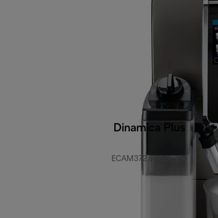
Dinamica Plus
ECAM372.95.TB EX:4